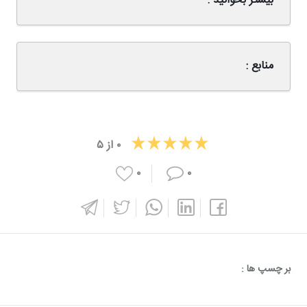
بیشتر بخوانید :
منابع :
۰
از
۵
۰
۰
بر چسپ ها :