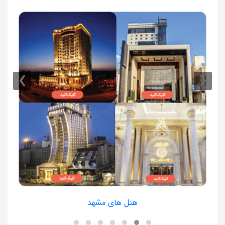
›
‹
هتل های مشهد