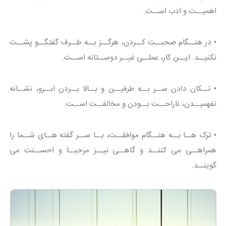
اهمیــت و ادب اســت.
• در هنــگام صحبــت کــردن، هرگــز بــه طــرف گفتگــو پشــت
نکنیــد. ایــن کار، عملــی غیــر دوســتانه اســت.
• تــکان دادن ســر بــه طرفیــن و بــالا بــردن ابــرو، نشــانه
نفهمیــدن، ناراحــت بــودن و مخالفــت اســت.
• ترک هــا بــه هنــگام موافقــت، بــا ســر گفته هــای شــما را
همراهــی می کننــد و گاهــی نیــز مرحبــا و احســنت می
گوینــد.