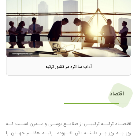
آداب مذاکره در کشور ترکیه
اقتصاد
اقتصــاد ترکیــه ترکیبــی از صنایــع بومــی و مــدرن اســت کــه
روز بــه روز بــر دامنــه اش افــزوده رتبــه هفتــم جهــان را