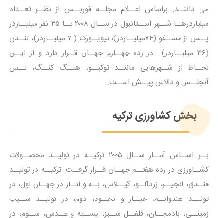
می داننــد. براساس اعــلام مجلــه فوربــس از نظــر تعــداد
میلیاردرهــا شــهر اســتانبول در ســال ۲۰۰۸ بــا ۳۵ نفر میلیــاردر
پــس از مســکو (۷۴میلیــاردر)، نیویــورک (۷۱ میلیــاردر)، لنــدن
(۳۶ میلیــاردر) در رده چهــارم جهــان قــرار دارد و از ایــن
لحــاظ از شــهرهایی ماننــد توکیــو، هنــگ کنــگ، لــس
آنجلــس و دالاس پیــش اســت.
بخش کشاورزی ترکیه
بــر اســاس آمــار ســال ۲۰۰۵ ترکیــه در تولیــد محصــولات
کشــاورزی در رده هفتــم جهــان قــرار گرفــت. ترکیــه در تولیــد
فنــدق، انجیــر، زردآلــو، گیــلاس، بــه و انــار در جهــان اول، در
تولیــد هندوانــه، خیــار و نخــود، دوم، در تولیــد ســیب
زمینــی، بادمجــان، فلفــل ســبز، پســته و عــدس، ســوم، در