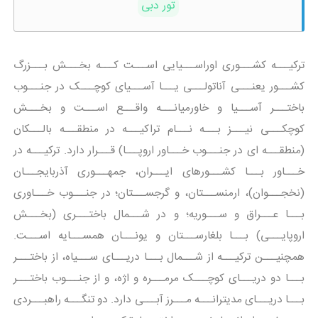
تور دبی
ترکیـــه کشـــوری اوراســـیایی اســـت کـــه بخـــش بـــزرگ
کشـــور یعنـــی آناتولـــی یـــا آســـیای کوچـــک در جنـــوب
باختـــر آســـیا و خاورمیانـــه واقـــع اســـت و بخـــش
کوچکـــی نیـــز بـــه نـــام تراکیـــه در منطقـــه بالـــکان
(منطقـــه ای در جنـــوب خـــاور اروپـــا) قـــرار دارد. ترکیـــه در
خـــاور بـــا کشـــورهای ایـــران، جمهـــوری آذربایجـــان
(نخجـــوان)، ارمنســـتان، و گرجســـتان؛ در جنـــوب خـــاوری
بـــا عـــراق و ســـوریه؛ و در شـــمال باختـــری (بخـــش
اروپایـــی) بـــا بلغارســـتان و یونـــان همســـایه اســـت.
همچنیـــن ترکیـــه از شـــمال بـــا دریـــای ســـیاه، از باختـــر
بـــا دو دریـــای کوچـــک مرمـــره و اژه، و از جنـــوب باختـــر
بـــا دریـــای مدیترانـــه مـــرز آبـــی دارد. دو تنگـــه راهبـــردی