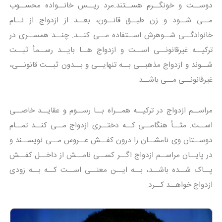
دوســت و خونگــرم هســتند.مرد ریــس خانــواده محســوب
مــی شــود و زن طبــق قانــون، بعــد از ازدواج از نــام
خانوادگــی شــوهرش اســتفاده مــی کنــد. چنــد همســری در
ترکیــه غیرقانونــی اســت و ازدواج هــا بایــد رســمأ ثبــت
شــوند و ازدواج مذهبــی بــه تنهایــی و بــدون ثبــت قانونــی،
غیرقانونــی مــی باشــد.
مراســم ازدواج در ترکیــه همــراه بــا رســوم و عقایــد خاصــی
اســت. مثــأ هنگامــی کــه دختــری ازدواج مــی کنــد تمــام
دوســتان وی نامشــان را درون کفــش عــروس مــی نویســند و
در پایــان مراســم ازدواج اگــر کســی نامــش از داخــل کفــش
پــاک شــده باشــد، بــه ایــن معنــی اســت کــه بــه زودی
ازدواج خواهــد کــرد.