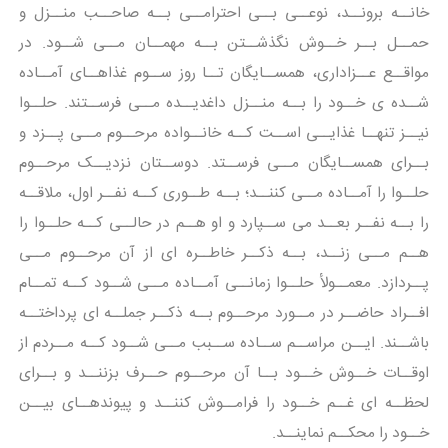
خانــه برونــد، نوعــی بــی احترامــی بــه صاحــب منــزل و
حمــل بــر خــوش نگذشــتن بــه مهمــان مــی شــود. در
مواقــع عــزاداری، همســایگان تــا روز ســوم غذاهــای آمــاده
شــده ی خــود را بــه منــزل داغدیــده مــی فرســتند. حلــوا
نیــز تنهــا غذایــی اســت کــه خانــواده مرحــوم مــی پــزد و
بــرای همســایگان مــی فرســتد. دوســتان نزدیــک مرحــوم
حلــوا را آمــاده مــی کننــد؛ بــه طــوری کــه نفــر اول، ملاقــه
را بــه نفــر بعــد می ســپارد و او هــم در حالــی کــه حلــوا را
هــم مــی زنــد، بــه ذکــر خاطــره ای از آن مرحــوم مــی
پــردازد. معمــولأ حلــوا زمانــی آمــاده مــی شــود کــه تمــام
افــراد حاضــر در مــورد مرحــوم بــه ذکــر جملــه ای پرداختــه
باشــند. ایــن مراســم ســاده ســبب مــی شــود کــه مــردم از
اوقــات خــوش خــود بــا آن مرحــوم حــرف بزننــد و بــرای
لحظــه ای غــم خــود را فرامــوش کننــد و پیوندهــای بیــن
خــود را محکــم نماینــد.