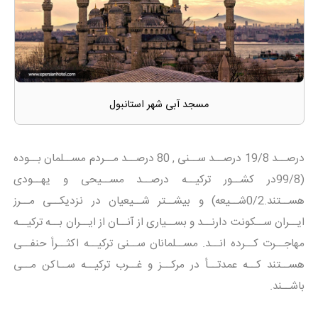
مسجد آبی شهر استانبول
درصــد 19/8 درصــد ســنی , 80 درصــد مــردم مســلمان بــوده
(99/8در کشــور ترکیــه درصــد مســیحی و یهــودی
هســتند.0/2شــیعه) و بیشــتر شــیعیان در نزدیکــی مــرز
ایــران ســکونت دارنــد و بســیاری از آنــان از ایــران بــه ترکیــه
مهاجــرت کــرده انــد. مســلمانان ســنی ترکیــه اکثــرأ حنفــی
هســتند کــه عمدتــأ در مرکــز و غــرب ترکیــه ســاکن مــی
باشــند.