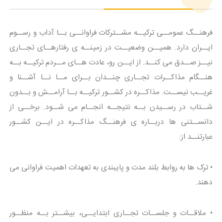
فرهنــگ عمومــی ترکیــه مشــترکات فراوانــی بــا آداب و رســوم
ایــران دارد. همیــن وضعیــت در زمینــه ی رفتارهــای تجــاری
نیــز صــدق می کنــد. از ایــن رو، عادت هــای مــردم ترکیــه بــه
هنــگام مذاکــرات تجــاری چنــدان بــرای مــا نــا آشــنا و
غریــب نیســت. مذاکــره در کشــور ترکیــه بــا آرامــش و بــدون
شــتاب در رســیدن بــه نتیجــه انجــام می شــود. برخــی از
دانســتنی ها دربــاره ی فرهنــگ مذاکــره در ایــن کشــور
عبارتنــد از:
• ترک ها به روابط بلند مدت و پایبندی به تعهدات اهمیت فراوانی می
دهند.
• ملاقــات و جلســات تجــاری ابتدایــی، بیشــتر بــه منظــور