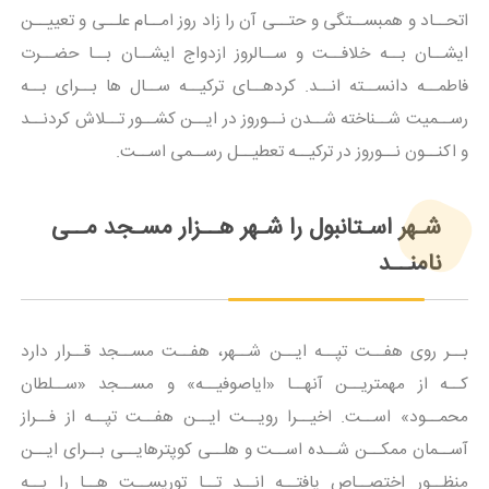
اتحــاد و همبســتگی و حتــی آن را زاد روز امــام علــی و تعییــن
ایشــان بــه خلافــت و ســالروز ازدواج ایشــان بــا حضــرت
فاطمــه دانســته انــد. کردهــای ترکیــه ســال ها بــرای بــه
رســمیت شــناخته شــدن نــوروز در ایــن کشــور تــلاش کردنــد
و اکنــون نــوروز در ترکیــه تعطیــل رســمی اســت.
شـهر اسـتانبول را شـهر هــزار مسـجد مــی
نامنــد
بــر روی هفــت تپــه ایــن شــهر، هفــت مســجد قــرار دارد
کــه از مهمتریــن آنهــا «ایاصوفیــه» و مســجد «ســلطان
محمــود» اســت. اخیــرا رویــت ایــن هفــت تپــه از فــراز
آســمان ممکــن شــده اســت و هلــی کوپترهایــی بــرای ایــن
منظــور اختصــاص یافتــه انــد تــا توریســت هــا را بــه