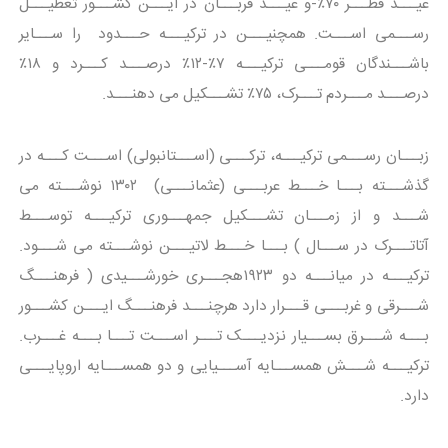
عیـــد فطـــر ۷۰٪-و عیـــد قربـــان در ایـــن کشـــور تعطیـــل
رســـمی اســـت. همچنیـــن در ترکیـــه حـــدود را ســـایر
باشـــندگان قومـــی ترکیـــه ۷٪-۱۲٪ درصـــد کـــرد و ۱۸٪
درصـــد مـــردم تـــرک، ۷۵٪ تشـــکیل می دهنـــد.
زبـــان رســـمی ترکیـــه، ترکـــی (اســـتانبولی) اســـت کـــه در
گذشـــته بـــا خـــط عربـــی (عثمانـــی) ۱۳۰۲ نوشـــته می
شـــد و از زمـــان تشـــکیل جمهـــوری ترکیـــه توســـط
آتاتـــرک در ســـال ) بـــا خـــط لاتیـــن نوشـــته می شـــود.
ترکیـــه در میانـــه دو ۱۹۲۳هجـــری خورشـــیدی ( فرهنـــگ
شـــرقی و غربـــی قـــرار دارد هرچنـــد فرهنـــگ ایـــن کشـــور
بـــه شـــرق بســـیار نزدیـــک تـــر اســـت تـــا بـــه غـــرب.
ترکیـــه شـــش همســـایه آســـیایی و دو همســـایه اروپایـــی
دارد.