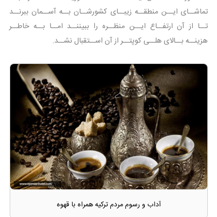
تماشــای ایــن منطقــه زیبــای کشورشــان بــه آســمان ببرنــد
تــا از آن ارتفــاع ایــن منظــره را ببیننــد امــا بــه خاطــر
هزینــه بــالای هلــی کوپتــر از آن اســتقبال نشــد.
آداب و رسوم مردم ترکیه همراه با قهوه