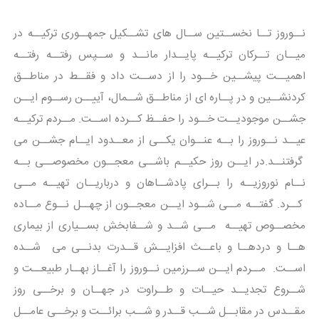
نــوروز تــا نخســتین ســال های تشــکیل جمهــوری ترکیــه در
میــان تــرکان ترکیــه پایــدار مانــد و ســپس رفتــه رفتــه
اهمیــت پیشــین خــود را از دســت داد و فقــط در مناطــق
کردنشــین و در پــاره ای از مناطــق شــمال، آییــن رســوم ایــن
جشــن موجودیــت خــود را حفــظ کــرده اســت. مــردم ترکیــه
عیــد نــوروز را بــه عنــوان یکــی از معــدود ایــام جشــن می
گرفتنــد.در ایــن روز حکیــم باشــی معجــون مخصوصــی بــه
نــام نوروزیــه را بــرای پادشــاهان و درباریــان تهیــه مــی
کــرد. گفتــه مــی شــود ایــن معجــون از چهــل نــوع مــاده
مخصــوص تهیــه مــی شــد و شــفابخش بســیاری از بیماری
هــا و دردهــا و باعــث افزایــش قــدرت بدنــی می شــده
اســت. مــردم ایــن ســرزمین نــوروز را آغــاز بهــار طبیعــت و
شــروع تجدیــد حیــات و طــراوت در جهــان و برخــی روز
مقــدس در مقابــل شــب قــدر و شــب برائــت و برخــی عامــل