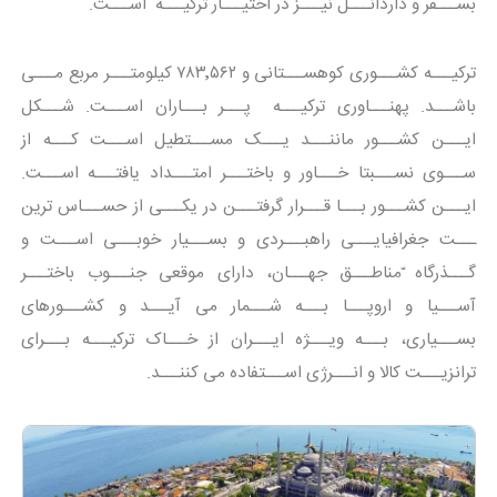
بســـفر و داردانـــل نیـــز در اختیـــار ترکیـــه اســـت.
ترکیـــه کشـــوری کوهســـتانی و ۷۸۳٬۵۶۲ کیلومتـــر مربع مـــی
باشـــد. پهنـــاوری ترکیـــه پـــر بـــاران اســـت. شـــکل
ایـــن کشـــور ماننـــد یـــک مســـتطیل اســـت کـــه از
ســـوی نســـبتا خـــاور و باختـــر امتـــداد یافتـــه اســـت.
ایـــن کشـــور بـــا قـــرار گرفتـــن در یکـــی از حســـاس ترین
ـــت جغرافیایـــی راهبـــردی و بســـیار خوبـــی اســـت و
گـــذرگاه ّمناطـــق جهـــان، دارای موقعی جنـــوب باختـــر
آســـیا و اروپـــا بـــه شـــمار می آیـــد و کشـــورهای
بســـیاری، بـــه ویـــژه ایـــران از خـــاک ترکیـــه بـــرای
ترانزیـــت کالا و انـــرژی اســـتفاده می کننـــد.