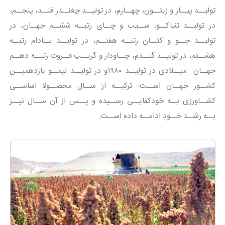
تولیــد پیــاز و زیتــون، چهــارم، در تولیــد چغنــدر قنــد، پنجــم،
در تولیــد تنباکــو، ســیب و چــای رتبــه ششــم جهــان، در
تولیــد جــو و کتــان رتبــه هفتــم، در تولیــد بــادام رتبــه
هشــتم، در تولیــد گنــدم، چــاودار و گریــپ فــروت رتبــه دهــم
جهــان میــلادی در تولیــد ۱۹۸۰و در تولیــد لیمــو یازدهمیــن
کشــور جهــان اســت. ترکیــه از ســال محصــولا اساســی
کشــاورزی بــه خودکفایــی رســیده و پــس از آن ســال نیــز
بــه رشــد خــود ادامــه داده اســت.