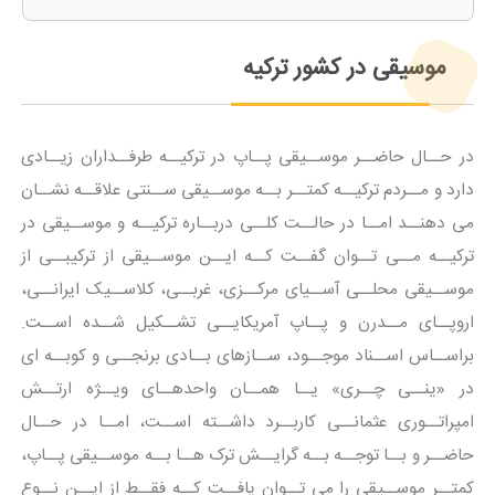
موسیقی در کشور ترکیه
در حــال حاضــر موســیقی پــاپ در ترکیــه طرفــداران زیــادی
دارد و مــردم ترکیــه کمتــر بــه موســیقی ســنتی علاقــه نشــان
می دهنــد امــا در حالــت کلــی دربــاره ترکیــه و موســیقی در
ترکیــه مــی تــوان گفــت کــه ایــن موســیقی از ترکیبــی از
موســیقی محلــی آســیای مرکــزی، غربــی، کلاســیک ایرانــی،
اروپــای مــدرن و پــاپ آمریکایــی تشــکیل شــده اســت.
براســاس اســناد موجــود، ســازهای بــادی برنجــی و کوبــه ای
در «ینــی چــری» یــا همــان واحدهــای ویــژه ارتــش
امپراتــوری عثمانــی کاربــرد داشــته اســت، امــا در حــال
حاضــر و بــا توجــه بــه گرایــش ترک هــا بــه موســیقی پــاپ،
کمتــر موســیقی را می تــوان یافــت کــه فقــط از ایــن نــوع