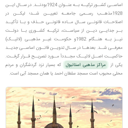
اساســی کشــور ترکیــه بــه عنــوان 1924بودنــد. در ســال ایــن
1928مذهــب رســمی جامعــه تعییــن شــد؛ لیکــن در
اصلاحــات قانونــی ســال مــاده قانونــی حــذف و بــا تأکیــد
بــر جدایــی دیــن از سیاســت، ترکیــه کشــوری بــا دولــت
نیــز بــه هنــگام 1982و حکومــت غیــر مذهبــی (لائیــک)
معرفــی شــد. بعدهــا در ســال تدویــن قانــون اساســی جدیــد
حاکمیــت اصــل لائیــک مجــددأ مــورد تصریــح قــرار گرفــت.
یکی از
مراکز مذهبی استانبول
که بسیار نزد گردشگران و مردم
محلی محبوب است مسجد سلطان احمد یا همان مسجد آبی است.