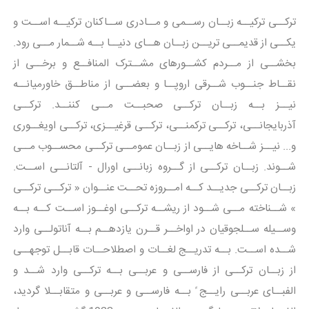
ترکــی ترکیــه زبــان رســمی و مــادری ســاکنان ترکیــه اســت و
یکــی از قدیمــی تریــن زبــان هــای دنیــا بــه شــمار مــی رود.
بخشــی از مــردم کشــورهای مشــترک المنافــع و برخــی از
نقــاط جنــوب شــرقی اروپــا و بعضــی از مناطــق خاورمیانــه
نیــز بــه زبــان ترکــی صحبــت مــی کننــد. ترکــی
آذربایجانــی، ترکــی ترکمنــی، ترکــی قرغیــزی، ترکــی اویغــوری
و... نیــز شــاخه هایــی از زبــان عمومــی ترکــی محســوب مــی
شــوند. زبــان ترکــی از گــروه زبانــی اورال - آلتانــی اســت.
زبــان ترکــی جدیــد کــه امــروزه تحــت عنــوان « ترکــی ترکــی
» شــناخته مــی شــود از ریشــه ترکــی اوغــوز اســت کــه بــه
وســیله ســلجوقیان در اواخــر قــرن یازدهــم بــه آناتولــی وارد
شــده اســت. بــه تدریــج لغــات و اصطلاحــات قابــل توجهــی
از زبــان ترکــی از فارســی و عربــی بــه ترکــی وارد شــد و
الفبــای عربــی رایــج ً بــه فارســی و عربــی و متقابــلا گردید،