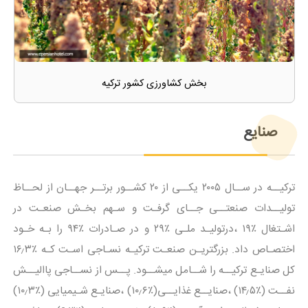
بخش کشاورزی کشور ترکیه
صنایع
ترکیــه در ســال ۲۰۰۵ یکــی از ۲۰ کشــور برتــر جهــان از لحــاظ
تولیــدات صنعتــی جــای گرفـت و سـهم بخـش صنعـت در
اشـتغال ٪۱۹ ،درتولیـد ملـی ٪۲۹ و در صـادرات ٪۹۴ را بـه خـود
اختصـاص داد. بزرگتریـن صنعـت ترکیـه نسـاجی اسـت کـه ٪۱۶٫۳
کل صنایـع ترکیــه را شــامل میشــود. پــس از نســاجی پاالیــش
نفــت (٪۱۴٫۵) ،صنایــع غذایــی(٪۱۰٫۶) ،صنایـع شـیمیایی (٪۱۰٫۳)