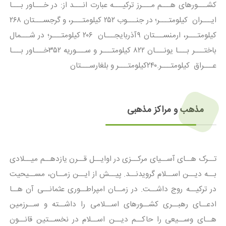
کشـــورهای هـــم مـــرز ترکیـــه عبارت انـــد از: در خـــاور بـــا
ایـــران کیلومتـــر؛ در جنـــوب ۲۵۲ کیلومتـــر، و گرجســـتان ۲۶۸
کیلومتـــر، ارمنســـتان ۹آذربایجـــان ۲۰۶ کیلومتـــر؛ در شـــمال
باختـــر بـــا یونـــان ۸۲۲ کیلومتـــر و ســـوریه ۳۵۲خـــاور بـــا
عـــراق کیلومتـــر.۲۴۰کیلومتـــر و بلغارســـتان
مذهب و مراکز مذهبی
تــرک هــای آســیای مرکــزی در اوایــل قــرن یازدهــم میــلادی
بــه دیــن اســلام گرویدنــد. پیــش از ایــن زمــان، مســیحیت
در ترکیــه روج داشــت. در زمــان امپراطــوری عثمانــی آن هــا
ادعــای رهبــری کشــورهای اســلامی را داشــته و ســرزمین
هــای وســیعی را حاکــم دیــن اســلام در نخســتین قانــون