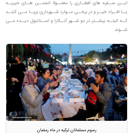
ایــن ســفره های افطــاری را معمــولا انجمــن هــای خیریــه
یــا افــراد خیــر و در برخــی مــوارد شــهرداری برپــا مــی کننــد
کــه البتــه بیشــتر در دو شــهر آنــکارا و اســتانبول دیــده مــی
شــوند.
رسوم مسلمانان ترکیه در ماه رمضان