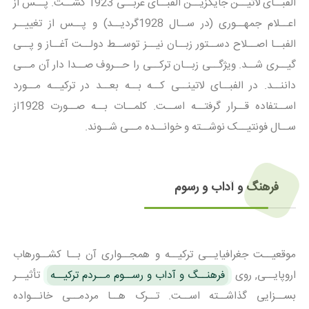
الفبــای لاتیــن جایگزیــن الفبــای عربــی 1923 گشــت. پــس از
اعــلام جمهــوری (در ســال 1928گردیــد) و پــس از تغییــر
الفبــا اصــلاح دســتور زبــان نیــز توســط دولــت آغــاز و پــی
گیــری شــد. ویژگــی زبــان ترکــی را حــروف صــدا دار آن مــی
داننــد. در الفبــای لاتینــی کــه بــه بعــد در ترکیــه مــورد
اســتفاده قــرار گرفتــه اســت. کلمــات بــه صــورت 1928از
ســال فونتیــک نوشــته و خوانــده مــی شــوند.
فرهنگ و آداب و رسوم
موقعیــت جغرافیایــی ترکیــه و همجــواری آن بــا کشــورهاب
اروپایــی, روی
فرهنــگ و آداب و رســوم مــردم ترکیــه
تأثیــر
بســزایی گذاشــته اســت. تــرک هــا مردمــی خانــواده