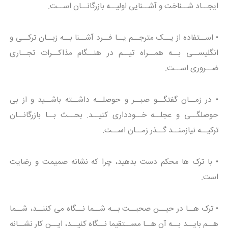
ایجــاد شــناخت و آشــنایی اولیــه بازرگانــان اســت.
• اســتفاده از یــک مترجــم یــا فــرد آشــنا بــه زبــان ترکــی و
انگلیســی بــه همــراه تیــم در هنــگام مذاکــرات تجــاری
ضــروری اســت.
• در زمــان گفتگــو صبــر و حوصلــه داشــته باشــید و از بی
حوصلگــی و عجلــه خــودداری کنیــد. بحــث بــا بازرگانــان
ترکیــه نیازمنــد گــذر زمــان اســت.
• با ترک ها محکم دست بدهید، چرا که نشانه صمیمت و رضایت
است.
• ترک هــا در حیــن صحبــت بــه شــما نــگاه می کننــد، شــما
هــم بایــد بــه آن هــا مســتقیما نــگاه کنیــد، ایــن کار نشــانه