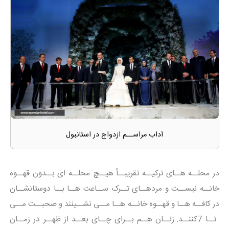
آداب مراســم ازدواج در استانبول
در محلــه هــای ترکیــه تقریبــأ هیــچ محلــه ای بــدون قهــوه
خانــه نیســت و مردهــای تــرک ســاعت هــا بــا دوستانشــان
در کافــه هــا و قهــوه خانــه هــا مــی نشــینند و صحبــت مــی
تــا 7کننــد. زنــان هــم بــرای چــای بعــد از ظهــر در زمــان