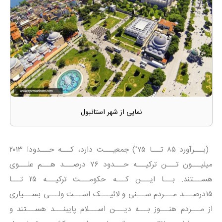
نمایی از شهر استانبول
(بـــرآورد ۸۵ تـــا ۷۵ ً) جمعیـــت دارد، کـــه حـــدودا ۲۰۱۳
میلیـــون تـــن ترکیـــه حـــدود ۷۶ درصـــد هـــم علـــوی
هســـتند. بـــا ایـــن کـــه حکومـــت ترکیـــه ۲۵ تـــا
۱۵درصـــد مـــردم ســـنی و لائیـــک اســـت ولـــی بســـیاری
از مـــردم هنـــوز بـــه دیـــن اســـلام پایبنـــد هســـتند و