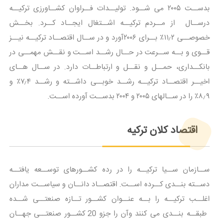
بدســت ۲۰۰۵ می شــود. تولیــدات فــراوان کشــاورزی ترکیــه
درســال از مــردم ترکیــه اشــتغال ایجــاد کــرد. بخــش
خصوصــی ۱۱٫۲٪ بــرای ۲۰۰۶آورد و در ســال اقتصــاد ترکیــه نیــز
قــوی و بــه ســرعت در حــال رشــد اســت و نقــش مهمــی در
بانکــداری، حمــل و نقــل و ارتباطــات دارد. در ســال هــای
اخیــر اقتصــاد ترکیــه رشــد خوبــی داشــته و رشــد ۷٫۴٪ و
۸٫۹٪ را در ســالهای ۲۰۰۵ و ۲۰۰۴ بدســت آورده اســت.
اقتصاد کلان ترکیه
ســازمان ســیا ترکیــه را در رده کشــورهای توســعه یافتــه
دســته بنــدی کــرده اســت. اقتصــاد دانــان و سیاســت مداران
اغلــب ترکیــه را بــه عنــوان کشــور تــازه صنعتــی شــده
طبقــه بنــدی می کنند وآن را جزو 20 کشــور صنعتــی جهــان