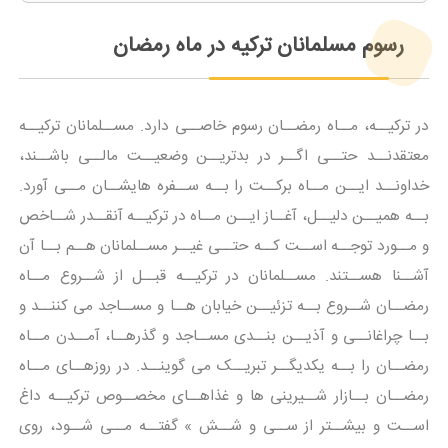
رسوم مسلمانان ترکیه در ماه رمضان
در ترکیــه، مــاه رمضــان رسوم خاصــی دارد. مســلمانان ترکیــه
معتقدنــد حتــی اگــر در بدتریــن وضعیــت مالــی باشــند،
خداونــد ایــن مــاه برکــت را بــه ســفره هایشــان مــی آورد.
بــه همیــن دلیــل، آغــاز ایــن مــاه در ترکیــه آنقــدر شــاخص
و مــورد توجــه اســت کــه حتــی غیــر مســلمانان هــم بــا آن
آشــنا هســتند. مســلمانان در ترکیــه قبــل از شــروع مــاه
رمضــان شــروع بــه تزئیــن خیابان هــا و مســاجد می کننــد و
بــا چراغانــی و آذیــن بنــدی مســاجد و گذرهــا، آمــدن مــاه
رمضــان را بــه یکدیگــر تبریــک می گوینــد. در روزهــای مــاه
رمضــان بــازار شــیرینی ها و غذاهــای مخصــوص ترکیــه داغ
اســت و بیشــتر از ســی و شــش » گفتــه مــی شــود، روی