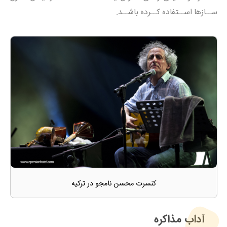
ســازها اســتفاده کــرده باشــد.
کنسرت محسن نامجو در ترکیه
آداب مذاکره