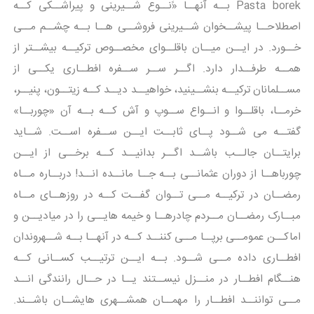
Pasta borek بــه آنهــا «ًنــوع شــیرینی و پیراشــکی کــه
اصطلاحــا پیشــخوان شــیرینی فروشــی هــا بــه چشــم مــی
خــورد. در ایــن میــان باقلــوای مخصــوص ترکیــه بیشــتر از
همــه طرفــدار دارد. اگــر ســر ســفره افطــاری یکــی از
مســلمانان ترکیــه بنشــینید، خواهیــد دیــد کــه زیتــون، پنیــر،
خرمــا، باقلــوا و انــواع ســوپ و آش کــه بــه آن «چوربــا»
گفتــه می شــود پــای ثابــت ایــن ســفره اســت. شــاید
برایتــان جالــب باشــد اگــر بدانیــد کــه برخــی از ایــن
چورباهــا از دوران عثمانــی بــه جــا مانــده انــد! دربــاره مــاه
رمضــان در ترکیــه مــی تــوان گفــت کــه در روزهــای مــاه
مبــارک رمضــان مــردم چادرهــا و خیمه هایــی را در میادیــن و
اماکــن عمومــی برپــا مــی کننــد کــه در آنهــا بــه شــهروندان
افطــاری داده مــی شــود. بــه ایــن ترتیــب کســانی کــه
هنــگام افطــار در منــزل نیســتند یــا در حــال رانندگی انــد
مــی تواننــد افطــار را مهمــان همشــهری هایشــان باشــند.