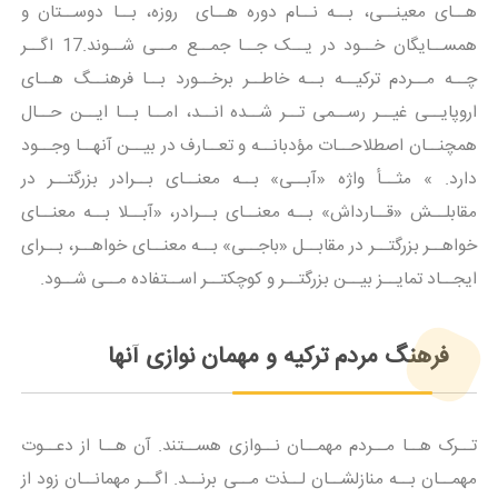
هــای معینــی، بــه نــام دوره هــای روزه، بــا دوســتان و
همســایگان خــود در یــک جــا جمــع مــی شــوند.17 اگــر
چــه مــردم ترکیــه بــه خاطــر برخــورد بــا فرهنــگ هــای
اروپایــی غیــر رســمی تــر شــده انــد، امــا بــا ایــن حــال
همچنــان اصطلاحــات مؤدبانــه و تعــارف در بیــن آنهــا وجــود
دارد. » مثــأ واژه «آبــی» بــه معنــای بــرادر بزرگتــر در
مقابلــش «قــارداش» بــه معنــای بــرادر، «آبــلا بــه معنــای
خواهــر بزرگتــر در مقابــل «باجــی» بــه معنــای خواهــر، بــرای
ایجــاد تمایــز بیــن بزرگتــر و کوچکتــر اســتفاده مــی شــود.
فرهنگ مردم ترکیه و مهمان نوازی آنها
تــرک هــا مــردم مهمــان نــوازی هســتند. آن هــا از دعــوت
مهمــان بــه منازلشــان لــذت مــی برنــد. اگــر مهمانــان زود از