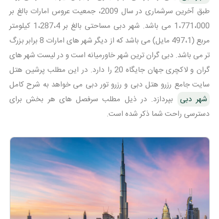
طبق آخرین سرشماری در سال 2009، جمعیت عروس امارات بالغ بر
1،771،000 می باشد. شهر دبی مساحتی بالغ بر 1،287،4 کیلومتر
مربع (497،1 مایل) می باشد که از دیگر شهر های امارات 8 برابر بزرگ
تر می باشد. دبی گران ترین شهر خاورمیانه است و در لیست شهر های
گران و لاکچری جهان جایگاه 20 را دارد. در این مطلب پرشین هتل
سایت جامع رزرو هتل دبی و رزرو تور دبی می خواهد به شرح کامل
شهر دبی
بپردازد. در ذیل مطلب سرفصل های هر بخش برای
دسترسی راحت شما ذکر شده است.