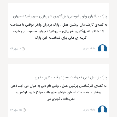
از عهده ی پرداخت آن برنیاد. به همین دلیل، هر فردی نمی
تواند در
تور دبی
از این مراکز تفریحی و گردشگری دبی
پارک برادران وارنر ابوظبی؛ بزرگترین شهربازی سرپوشیده جهان
دیدن کند. اکنون نوبت به معرفی این تفریحات جذاب و
به گفته‌ی کارشناسان پرشین هتل ، پارک برادران وارنر ابوظبی با مساحت
فوق العاده است همراه پرشین هتل باشید.
15 هکتار که بزرگترین شهربازی سرپوشیده جهان محسوب می شود،
گزینه ای عالی برای شماست. این پارک ...
نمایش موزیکال برج خلیفه، آبنمای دبی
عادله بانوی
۱۰ مهر ۰۴
یکی از
مراکز تفریحی و گردشگری دبی
که در دنیا بی همتا
است، برج خلیفه نام دارد. برج خلیفه از مهم ترین نماد های
پارک زعبیل دبی ؛ بهشت سبز در قلب شهر مدرن
شهر دبی است که پیشنهاد می کنم اگر می خواهید یکی از
به گفته‌ی کارشناسان پرشین هتل ، وقتی نام دبی به میان می آید، ذهن
مهم ترین آسمان خراش های دنیا را از نزدیک مشاهده
بیشتر ما به سمت آسمان خراش های بلند، مراکز خرید لوکس و
کنید، حتما در سفر دبی برج خلیفه را نیز در برنامه های خود
تفریحات لاکچری می ...
بگنجانید. آبنمای مقابل این برج، بزرگ ترین آبنمای
موزیکال دنیا می باشد که از جذاب ترین و زیبا ترین بخش
عادله بانوی
۰۵ مهر ۰۴