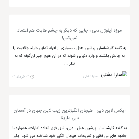
شهربازی تفریح در دنیایی ماجراجویانه را تجربه خواهید کرد
که همین علت سبب جذب بسیاری از گردشگران تور دبی
شده است. این مجموعه بزرگ ترین شهربازی موضوعی دبی
است که بخش های متنوع آن باعث محبوبیت بین افرادی
موزه ایلوژن دبی ؛ جایی که دیگر به چشم هایت هم اعتماد
شده که طرفدار هیجان هستند.
نمی‌کنی!
به گفته کارشناسان پرشین هتل ، بسیاری از افراد تمایل دارند واقعیت را
شهربازی آی ام جی دبی
درون خود دایناسورهایی شبه
به چالش بکشند و وارد دنیایی شوند که در آن هیچ چیز آن‌گونه که به
واقعی را جای داده که دلیل دیگری بر هیجان انگیز بودن
نظر ...
این پارک است. در شهربازی آی ام جی دبی اگر احساس
سارا دشتی
۰۴ خرداد ۰۴
گرسنگی یا تشنگی کردید اصلاً نگران نباشید، زیرا در این
شهربازی رستوران ها و کافی شاپ های متعددی حضور
دارند که می توانند نیاز شما در این زمینه را رفع کنند. این
شهر بازی وسیع در امتداد خیابان شیخ زائد دبی قرار گرفته
ایکس لاین دبی : هیجان‌ انگیزترین زیپ لاین جهان در آسمان
است که به بسیاری از
هتل های دبی
نیز نزدیک می
دبی مارینا
باشد.
به گفته کارشناسان پرشین هتل ، دبی، شهر فوق العاده امارات، همواره با
جاذبه های بی نظیر و تفریحات هیجان انگیز خود شناخته می شود. یکی