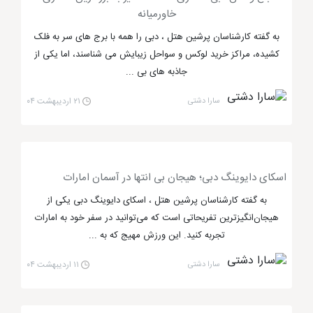
خاورمیانه
زمان سوار شدن به هر کدام از اتومبیل ها بیمه به شما تعلق
به گفته کارشناسان پرشین هتل ، دبی را همه با برج های سر به فلک
می گیرد تا در صورت بروز حادثه، تمامی هزینه ها بر عهده
کشیده، مراکز خرید لوکس و سواحل زیبایش می شناسند، اما یکی از
شرکت بیمه کننده باشد.
جاذبه های بی ...
سارا دشتی
۲۱ اردیبهشت ۰۴
موشن گیت دبی، یک شهربازی هالیوودی
موشن گیت دبی
یک شهربازی است که با هر قدم، یاد
یکی از فیلم ها یا انیمیشن های هالیوودی خواهید افتاد.
اسکای دایوینگ دبی؛ هیجان بی‌ انتها در آسمان امارات
محبوبیتی که این مجموعه در مدتی کم ایجاد کرده سبب
به گفته کارشناسان پرشین هتل ، اسکای دایوینگ دبی یکی از
هیجان‌انگیزترین تفریحاتی است که می‌توانید در سفر خود به امارات
شده زبانزد خاص و عام شود. موشن گیت دبی مجموعه ای
تجربه کنید. این ورزش مهیج که به ...
برگرفته از هالیوود است که طراحی و سبک آن به کمپانی
های مهم انیمیشنی جهان بر می گردد. در این شهر بازی 27
سارا دشتی
۱۱ اردیبهشت ۰۴
وسیله برای بازی و سرگرمی ساخته شده است که پر طرفدار
ترین آن ها ترن هوایی می باشد.