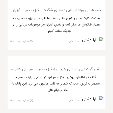
موشن گیت دبی
از فانتزی های بسیار زیبایی برخورد دار
مجموعه سی ورلد ابوظبی ؛ سفری شگفت‌ انگیز به دنیای آبزیان
است که نظر مخاطبان را به خود جلب کرده است. کمپانی
به گفته کارشناسان پرشین هتل ، همه ما تا به حال آرزو کرده ایم به
های دریم ورکس، کلمبیا پیکچرز و لیونزگیت که از جمله
اعماق اقیانوس ها سفر کنیم و دنیای اسرارآمیز موجودات دریایی را از
بزرگ ترین کمپانی های انیمیشنی هستند، بزرگ ترین
نزدیک تماشا کنیم . ...
بخش های موشن گیت را تشکیل می دهند. بسیاری از
سارا دشتی
۰۹ اردیبهشت ۰۴
انیمیشن های هالیوودی نظیر هتل ترانسیلوانیا تا انیمیشن
شِرک و سرزمین اسمورف ها، در این مجموعه به کار رفته
است.
موشن گیت دبی : سفری هیجان‌ انگیز به دنیای سینمای هالیوود
به گفته کارشناسان پرشین هتل ، موشن گیت دبی، پارک موضوعی
پارک های آبی دبی، جزیره های پهناور هیجان
منحصر به فردی است که شما را به قلب هالیوود می برد. این پارک با
انگیز
الهام از فیلم های ...
سارا دشتی
۰۲ اردیبهشت ۰۴
شهر دبی
معمولا از آب و هوای گرمی برخوردار است و آب
تنی، یکی از تفریحاتی است که مناسب این شهر می باشد و