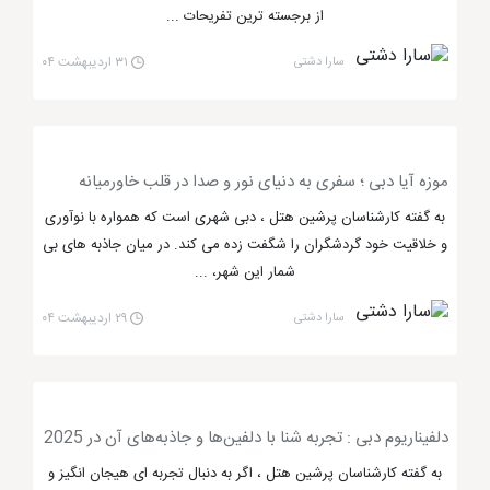
از برجسته ترین تفریحات ...
تور سافاری دبی، ملاقات با چهره واقعی کویر
سارا دشتی
۳۱ اردیبهشت ۰۴
کویر یکی از قدیمی ترین و جذاب ترین
مراکز تفریحی و
گردشگری دبی
است که از گذشته تا امروز، همواره مورد
توجه بوده است. کویر امارات یکی از زیبا ترین کویر های
موزه آیا دبی ؛ سفری به دنیای نور و صدا در قلب خاورمیانه
دنیا به حساب می آید که مسافران اغلب به دیدن صحرای
به گفته کارشناسان پرشین هتل ، دبی شهری است که همواره با نوآوری
دبی می روند. ولی تور سافاری دبی از تفریحات مدرن و روز
و خلاقیت خود گردشگران را شگفت زده می کند. در میان جاذبه های بی
جهان است که تلفیقی از هیجان و تفریح می باشد. در تور
شمار این شهر، ...
سافاری دبی می توان از کویر لذت برد و هم هیجان را درون
سارا دشتی
۲۹ اردیبهشت ۰۴
خود حس کرد.
تور سافاری دبی
مسلماً دارای هزینه ای بالا است اما
مطمئن باشید با یک بار استفاده از این تفریح، تشویق
دلفیناریوم دبی : تجربه شنا با دلفین‌ها و جاذبه‌های آن در 2025
خواهید شد تا در سفرهای بعدی نیز تور سافاری را انجام
به گفته کارشناسان پرشین هتل ، اگر به دنبال تجربه ای هیجان انگیز و
دهید. شما می توانید با استفاده از ماشین های مخصوص