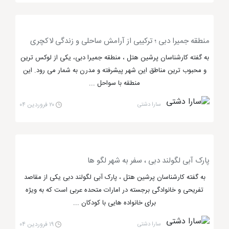
انگیز است که می تواند خاطره هایی فوق العاده از آب تنی
برای افراد به یادگار بگذارد. مجموعه آبی آتلانتیس در دل
یک هتل دبی به نام هتل آتلانتیس دبی جای گرفته است
منطقه جمیرا دبی ؛ ترکیبی از آرامش ساحلی و زندگی لاکچری
که از مجلل ترن و لوکس ترین هتل های شهر دبی به شمار
به گفته کارشناسان پرشین هتل ، منطقه جمیرا دبی، یکی از لوکس ترین
می رود.
و محبوب ترین مناطق این شهر پیشرفته و مدرن به شمار می رود. این
منطقه با سواحل ...
پارک آبی آتلانتیس دبی
در جزیره نخل شکل جمیرا
ساخته شده است که از بخش های هتل آتلانتیس دبی
سارا دشتی
۲۰ فروردین ۰۴
حساب می شود. این پارک آبی یکی از مدرن ترین پارک
های آبی دنیا محسوب می شود. به همین دلیل گردشگران
بسیاری برای آب تنی و شنا و تفریح، این مکان را انتخاب
پارک آبی لگولند دبی ، سفر به شهر لگو ها
می کنند. پارک آبی آتلانتیس دبی شامل بخش هایی
همچون غواصی، آکواریوم، سرزمین شیر های دریایی و ...
به گفته کارشناسان پرشین هتل ، پارک آبی لگولند دبی یکی از مقاصد
تفریحی و خانوادگی برجسته در امارات متحده عربی است که به ویژه
می شود.
برای خانواده هایی با کودکان ...
پارک آبی آتلانتیس دبی
دارای سرسره های مهیج و
سارا دشتی
۱۹ فروردین ۰۴