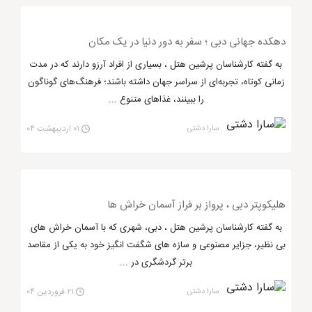
مردم در بیشتر روزهای سال به سراغ آن می روند. به همین
دلیل بخش زیادی از صنعت شهر دبی به تفریحات آبی و
دهکده جهانی دبی ؛ سفر به دور دنیا در یک مکان
پارک های آبی روباز اختصاص داده شده است. در سطح
به گفته کارشناسان پرشین هتل ، بسیاری از افراد آرزو دارند که در مدت
شهرتَرین ها، پارک های آبی زیادی وجود دارد که تعداد آنها
زمانی کوتاه، تجربه‌ای از سراسر جهان داشته باشند؛ فرهنگ‌های گوناگون
کم نیست، ولی اگر می خواهید از آب تنی لذت ویژه ببرید
را ببینند، غذاهای متنوع ...
به بهترین پارک های آبی معرف شده در ذیل مطلب سر
سارا دشتی
۰۱ اردیبهشت ۰۴
بزنید.
پارک آبی آتلانتیس دبی، تفریحی در دل
هتل دبی
هلیکوپتر دبی ، پرواز بر فراز آسمان خراش ها
به گفته کارشناسان پرشین هتل ، دبی، شهری که با آسمان‌ خراش‌ های
بی‌ نظیر، جزایر مصنوعی و سازه‌ های شگفت‌ انگیز خود به یکی از مقاصد
پارک آبی آنتلانتیس دبی
یکی از بهترین
مراکز تفریحی و
برتر گردشگری در ...
گردشگری دبی
محسوب می شود که یک پارک آبی
معمولی به حساب نمی آید. این پارک آبی، شهری هیجان
سارا دشتی
۲۱ فروردین ۰۴