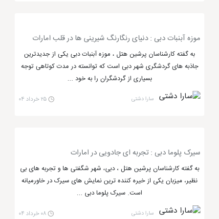
شمار می رود که پرواز بر فراز کشور امارات را برای شما به
ارمغان می آورد. مسیر حرکت زیپ لاین دبی که به ایکس
لاین نیز معروف است، از روی دریاچه دبی مارینا عبور می
موزه آبنبات دبی : دنیای رنگارنگ شیرینی‌ ها در قلب امارات
کند. این مسیر مسافتی حدود 1 کیلومتر را طی کرده که
به گفته کارشناسان پرشین هتل ، موزه آبنبات دبی یکی از جدیدترین
سرعتی حدود 80 کیلومتر در ساعت دارد و تجربه ای هیجان
جاذبه های گردشگری شهر دبی است که توانسته در مدت کوتاهی توجه
بسیاری از گردشگران را به خود ...
انگیز را برای افراد به ارمغان می آورد.
سارا دشتی
۲۵ خرداد ۰۴
شهر بازی آی ام جی دبی، تفریح در دنیایی
ماجراجویانه
سیرک پلوما دبی : تجربه‌ ای جادویی در امارات
شهر بازی آی ام جی دبی
با وسعتی معادل 140 هزار متر
به گفته کارشناسان پرشین هتل ، دبی، شهر شگفتی ها و تجربه های بی
مربع به عنوان بزرگ ترین مرکز تفریحی سرپوشیده در جهان
نظیر، میزبان یکی از خیره کننده ترین نمایش های سیرک در خاورمیانه
شناخته می شود که یکی از محبوب ترین و اصلی ترین
است. سیرک پلوما دبی ...
مراکز تفریحی و گردشگری دبی به حساب می آید. دران
سارا دشتی
۰۸ خرداد ۰۴