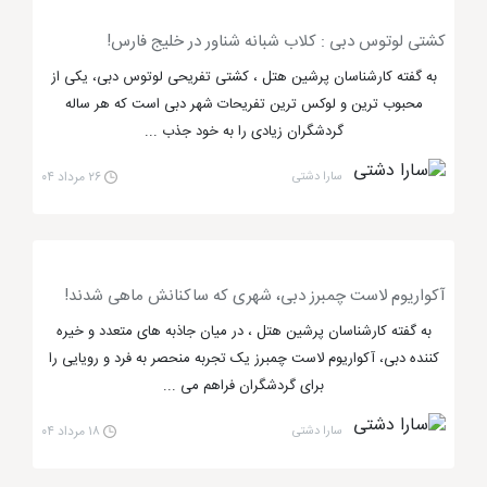
آکواریوم دبی
با حدود 10 ملیون لیتر آب پر شده که
کشتی لوتوس دبی : کلاب شبانه شناور در خلیج فارس!
نشانگر عمق زیاد آن می باشد. بیش از 33000 موجود زنده
به گفته کارشناسان پرشین هتل ، کشتی تفریحی لوتوس دبی، یکی از
و بیش از 400 کوسه و سفره ماهی در آن زندگی می کنند و
محبوب ترین و لوکس ترین تفریحات شهر دبی است که هر ساله
به نمایش گذاشته می شوند. طول این آکواریوم 51 متر و
گردشگران زیادی را به خود جذب ...
عرض آن 20 متر می باشد. ارتفاع آکواریوم نیز به 11 متر
سارا دشتی
۲۶ مرداد ۰۴
می رسد. رکورد جهانی گینس برای بزرگ ترین پانل اکریلیک
جهان به اندازه 8.3 در 32.80 متر و ضخامت 75 سانتی
متر، برای این مجموعه فوق العاده به ثبت رسیده است.
آکواریوم لاست چمبرز دبی، شهری که ساکنانش ماهی شدند!
از بخش های بسیار جذاب و هیجان انگیز
آکواریوم دبی
می توان به دیدار کوسه ها اشاره که در طول این دیدار، شما
به گفته کارشناسان پرشین هتل ، در میان جاذبه های متعدد و خیره
کننده دبی، آکواریوم لاست چمبرز یک تجربه منحصر به فرد و رویایی را
در محوظه ای فلزی که کاملا ایمن می باشد قرار می گیرید و
برای گردشگران فراهم می ...
حتی در چند قدمی کوسه ها می توانید پیش بروید. البته در
این آکواریوم علاوه بر موجودات دریایی بخش دیگری هم
سارا دشتی
۱۸ مرداد ۰۴
برای نمایش وجود دارد. این بخش شامل موجوداتی مثل