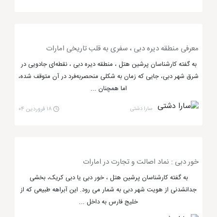
دیدنی است که آدرنالین خون را افزایش داده و سبب
نشاط در بدن افراد می شود. سرسره های سرعتی و کارپیج،
چاله فضایی، سقوط آزاد، سونا و جکوزی و استخر و ... از
دیگر اجزای این پارک آبی هستند که می توانید بیشترین
معرفی منطقه دیره دبی ، سفری به قلب تاریخی امارات
بهره را از آن ها ببرید. جزیره های نخلی دبی شامل پالم
به گفته کارشناسان پرشین هتل ، منطقه دیره دبی ، نقطه‌ای جادویی در
جمیرا، پالم جبل علی و پالم دیره می شود که لوکس ترین
شرق شهر دبی، جایی که زمان به شکلی منحصربه‌فرد در آن متوقف شده،
این پالم ها، پالم جمیرا است.
اما همچنان ...
سارا دشتی
۱۸ فروردین ۰۴
پارک آبی وایلد وادی دبی، بهترین در
جهان
خور دبی : نماد اصالت و تجارت در امارات
پارک آبی وایلد وادی دبی
را می توان در میان بهترین
به گفته کارشناسان پرشین هتل ، خور دبی یا دبی کریک، بخشی
پارک های آبی جهان نام برد که از مکان های تفریحی و
جدانشدنی از هویت شهر دبی به شمار می رود. این آبراهه طبیعی که از
گردشگری پر طرفدار دبی به حساب می آید و کیفیتی در بالا
خلیج فارس به داخل ...
ترین سطح دارد. این پارک آبی، رو باز است و دارای