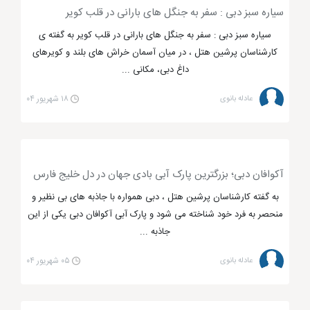
قاصر می ماند. لازم به ذکر است هر بار که این آب نماها
سیاره سبز دبی : سفر به جنگل‌ های بارانی در قلب کویر
روشن می شوند، حدود 6 دقیقه طول می کشد تا رقص
سیاره سبز دبی : سفر به جنگل‌ های بارانی در قلب کویر به گفته ی
فواره ها تمام شود.
کارشناسان پرشین هتل ، در میان آسمان‌ خراش‌ های بلند و کویرهای
داغ دبی، مکانی ...
آکواریوم دبی، قدم زدن در دل اقیانوس
عادله بانوی
۱۸ شهریور ۰۴
آکواریوم بزرگ دبی
در یکی از
مراکز خرید دبی
قرار گرفته
است. شاید کمی عجیب به نظر برسد اما دبی مال برخلاف
آکوافان دبی؛ بزرگترین پارک آبی بادی جهان در دل خلیج فارس
باور ها این آ:واریوم عظیم را در خود جای داده است. به
به گفته کارشناسان پرشین هتل ، دبی همواره با جاذبه های بی نظیر و
جرات می توان گفت امروزه یکی از مهم ترین مراکز تفریحی
منحصر به فرد خود شناخته می شود و پارک آبی آکوافان دبی یکی از این
و گردشگری دبی نیز به شمار می رود. شما می توانید به
جاذبه ...
راحتی و با قدم زدن در تونل، خود را در دل اقیانوسی بی
عادله بانوی
۰۵ شهریور ۰۴
کران ببینید که ماهی های عظیم الجثه مانند کوسه و ... برای
شما هنرنمایی می کنند.