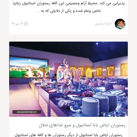
پذیرایی می کند. محیط آرام وصمیمی این کافه رستوران استانبول زبانزد
رستوران بالیکچی صاباحاتین استانبول از دیگر رستوران
خاص وعام شده و یکی از دلایلی که به ...
های مشهور و معروف در استانبول است که در فیلم ها و
اکرم ترشیزی
۰۷ تیر ۹۹
سریال های ترکی هم بخشی از این رستوران زیبا دیده می
شود. فضای زیبا و جذاب این رستوران سبب توجه
گردشگران و شهروندان به سمت خود شده که البتّه سابقه
آن، نقش به سزایی در این امر داشته است. رستوران ذکر
شده در محله سلطان احمد قرار گرفته که توریستی ترین
نقطه استانبول به شمار می رود.
این رستوران استانبول توسط سرآشپز زبده آن، آقای
صاباحاتین اداره می شود که اکنون با پسران خود در این
رستوران مشغول فعّالیت می باشد. اگر به دنبال لذیذ ترین
ماهی کبابی یا صدف های خوشمزه و مقوّی هستید،
پیشنهاد می کنیم حتماً رستوران ذکر شده را از دست
رستوران ایاض بابا استانبول و سرو غذاهای حلال
ندهید. طبخ غذاهای این رستوران به شیوه ی خانگی بوده
رستوران ایاض بابا استانبول از دیگر رستوران ها و کافه های استانبول