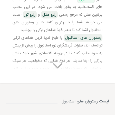
های قسطنطنیه به وفور یافت می شود. در این مطلب
پرشین هتل که مرجع رسمی
رزرو هتل
و
رزرو تور
است،
می خواهد شما را با بهترین کافه ها و رستوران های
استانبول آشنا کند تا طعم لذیذ غذاهای ترکی را بچشید.
رستوران های استانبول
با طبخ لذیذ ترین غذاهای ترکی
توانسته اند، نظرات گردشگران تور استانبول را بیش از پیش
به خود جلب کنند تا در چرخه اقتصادی شهر خود نقش
بزرگی را ایفا نمایند. هر نوع غذایی که بخواهید، هر سبک
رستورانی که دوست داشته باشید همه و همه در این شهر
تاریخی و جذاب وجود دارد تا پاسخ گوی هر نوع سلیقه ای
باشد.
رستوران های استانبول
با سبک و سیاق های مختلف از
فست فود گرفته تا رستوران های کلاسیک و دونر کباب،
لیست
رستوران های استانبول
مهیّای گردشگران شده تا لذّت طعم های ترکی را به کام آنان
بچشانند. رستوران های زنجیره ای جهانی مانند (کی اف