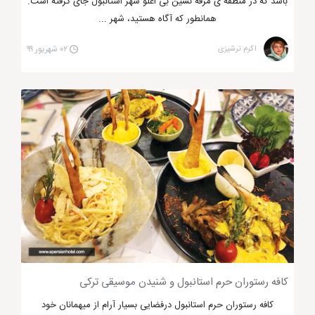
باشد که در منطقه ی مرفه نشین بی اغلو شهر استانبول جای گرفته است.
استانبول
همانطور که آگاه هستید، شهر ...
اکرم ترشیزی
۰۲ شهریور ۹۹
از دیگر رستوران های استانبول که بسیار مورد توجه
گردشگران تور استانبول است، رستوران های دریایی است
که در کنار غذاها و کباب ترکی لذیذ استانبول جایگاه ویژه و
خاصی دارند. وجود دریای مدیترانه سبب صید ماهی تازه
می شود که نقش مهمّی در تهّیه غذاهای دریایی دارد.
احترام به سلیقه تمام گردشگران باعث شد تا در این قسمت
از مطلب به شرح رستوران های دریایی استانبول بپردازیم تا
این نوع سلیقه بتواند، مطابق بودجه خود به آن رستوران ها
مراجعه کرده و ماهی دودی و غذاهای سالم دریایی را نوش
جان کند.
کافه رستوران حرم استانبول و شنیدن موسیقی ترکی
رستوران بالیکچی صاباحاتین استانبول
کافه رستوران حرم استانبول درفضایی بسیار آرام از میهمانان خود