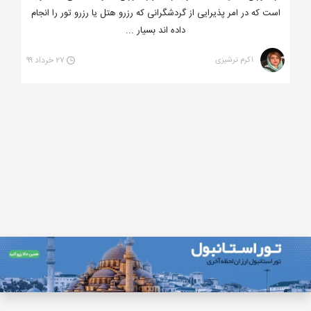
که رمز موفّقیت و طعم بی نظیر آن همین مسئله است.
است که در امر پذیرایی از گردشگرانی که رزرو هتل یا رزرو تور را انجام
داده اند بسیار ...
کافه رستوران حرم استانبول
اکرم ترشیزی
۲۷ خرداد ۹۹
از دیگر رستوران های استانبول که غذاهای دریایی آن
معروف است می توان به کافه رستوران حرم استانبول اشاره
کرد که در محله سلطان احمد قرار گرفته و رقیبی برای
رستوران صاباحاتین به شمار می رود. اگر به این رستوران
بروید توصیه می کنیم ماهی کولی سوخاری و ماهی کبابی
آن را حتماً تجربه کنید. آقای فیکری موسّس و مدیر
رستوران است که در زمینه آشپزی، یکی از سلبریتی ها
است و فعّالیت های بسیاری در امر گردشگری دارد.
موقعیت مکانی عالی، دسترسی آسان به مترو و تراموا،
فضایی فوق العاده شیک و مدرن و ... از بارز ترین ویژگی
های کافه رستوران حرم است. مسلماً با مراجعه به رستوران