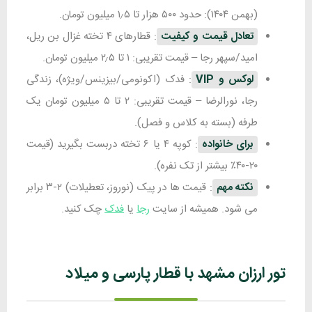
(بهمن ۱۴۰۴): حدود ۵۰۰ هزار تا ۱٫۵ میلیون تومان.
تعادل قیمت و کیفیت
: قطارهای ۴ تخته غزال بن ریل،
امید/سپهر رجا – قیمت تقریبی: ۱ تا ۲٫۵ میلیون تومان.
لوکس و VIP
: فدک (اکونومی/بیزینس/ویژه)، زندگی
رجا، نورالرضا – قیمت تقریبی: ۲ تا ۵ میلیون تومان یک
طرفه (بسته به کلاس و فصل).
برای خانواده
: کوپه ۴ یا ۶ تخته دربست بگیرید (قیمت
۲۰-۴۰٪ بیشتر از تک نفره).
نکته مهم
: قیمت ها در پیک (نوروز، تعطیلات) ۲-۳ برابر
می شود. همیشه از سایت
رجا
یا
فدک
چک کنید.
تور ارزان مشهد با قطار پارسی و میلاد