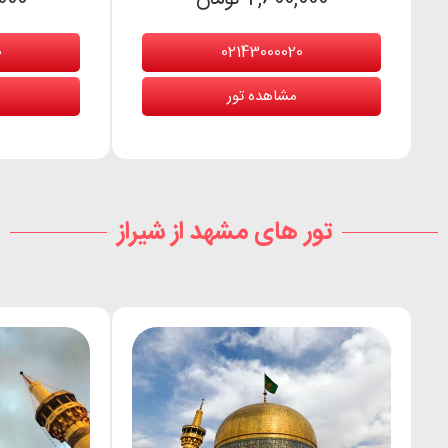
0
02143000020
مشاهده تور
تور های مشهد از شیراز