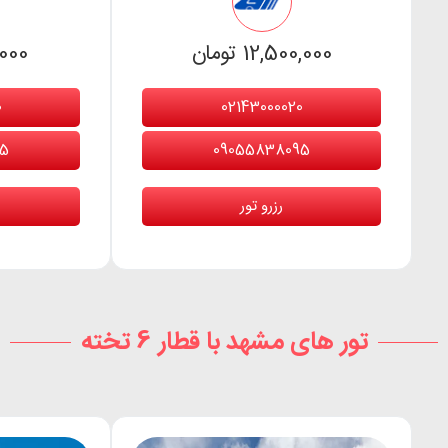
12,500,000 تومان
00,000
0
02143000020
95
09055838095
رزرو تور
تور های مشهد با قطار 6 تخته