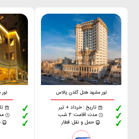
تور مشهد هتل گلدن پالاس
تور 
تاریخ : خرداد + تیر
تا
مدت اقامت: 2 شب
مدت
حمل و نقل: قطار
ح