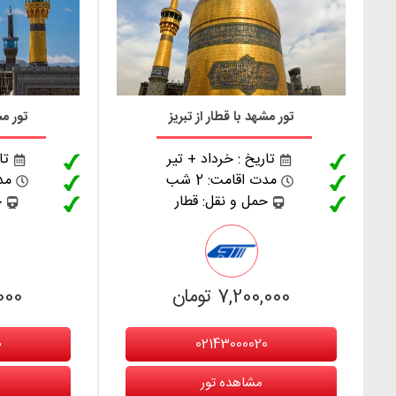
تور مشهد با قطار از تبریز
تور مش
تاریخ : خرداد + تیر
تا
مدت اقامت: 2 شب
مدت
حمل و نقل: قطار
ح
7,200,000 تومان
0,000
0
02143000020
مشاهده تور