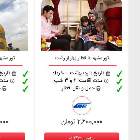
تور مشهد با قطار بهار از رشت
تور مشهد
تاریخ : اردیبهشت + خرداد
تاریخ
مدت اقامت: 2 و 3 شب
مدت اقا
حمل و نقل: قطار
ح
2,600,000 تومان
0,000
0
02143000020