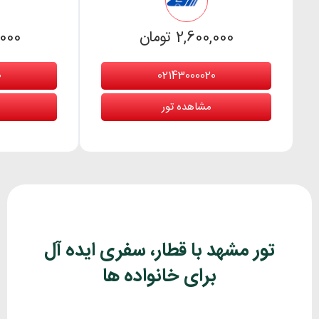
2,600,000 تومان
80,000
0
02143000020
مشاهده تور
تور مشهد با قطار، سفری ایده آل
برای خانواده ها