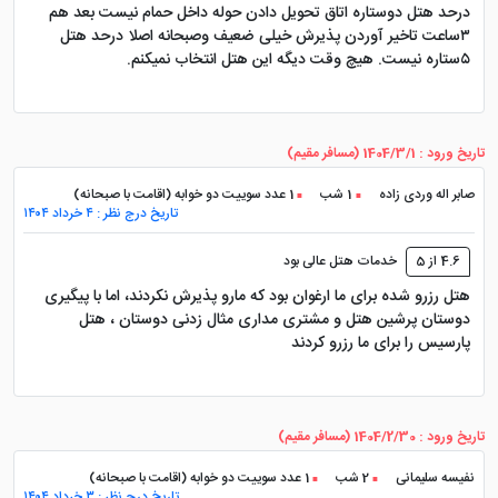
سند اقامت را به صورت آنلاین دریافت نمایید.
درحد هتل دوستاره اتاق تحویل دادن حوله داخل حمام نیست بعد هم
۳ساعت تاخیر آوردن پذیرش خیلی ضعیف وصبحانه اصلا درحد هتل
۵ستاره نیست. هیچ وقت دیگه این هتل انتخاب نمیکنم.
نظرات هتل ارغوان مشهد
تاریخ ورود : 1404/3/1 (مسافر مقیم)
نظرهای مختلفی برای هتل بین المللی ارغوان به ثبت رسیده
صابر اله وردی زاده
1 شب
1 عدد سوییت دو خوابه (اقامت با صبحانه)
که بیانگر شخصیت های گوناگون مسافران است. اما به طور
تاریخ درج نظر : ۴ خرداد ۱۴۰۴
کلی در نظرات هتل ارغوان مشهد چنین برداشت می شود که
4.6 از 5
خدمات هتل عالی بود
70 درصد مسافران مقیم در هتل راضی بوده اند.
هتل رزرو شده برای ما ارغوان بود که مارو پذیرش نکردند، اما با پیگیری
دوستان پرشین هتل و مشتری مداری مثال زدنی دوستان ، هتل
پارسیس را برای ما رزرو کردند
منوی غذای هتل ارغوان مشهد
منوی غذای هتل ارغوان مشهد به صورت بوفه بوده و شامل
تاریخ ورود : 1404/2/30 (مسافر مقیم)
انواع دسرها و پیش غذاها می شود که کیفیت بالایی دارند.
نفیسه سلیمانی
2 شب
1 عدد سوییت دو خوابه (اقامت با صبحانه)
در تمامی رستوران های هتل ارغوان پنج ستاره منوی غذایی
تاریخ درج نظر : ۳ خرداد ۱۴۰۴