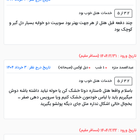
بوفه است.
3.2 از 5
خدمات هتل خوب بود
چند دفعه قبل هتل از هر جهت بهتر بود سوییت دو خوابه بسبار دل گیر و
کوچک بود
قیمت هتل ارغوان
قیمت رزرو هتل ارغوان مشهد در فواصل مختلف تغییر می
تاریخ ورود : 1404/2/31 (مسافر مقیم)
کند و دارای یک قیمت ثابت نیست، اما برخی از سایت های
عبدالصمد منزه
1 شب
دبل لوکس (صبحانه)
تاریخ درج نظر : ۳ خرداد ۱۴۰۴
رزرو آنلاین
رزرو تور
مشهد همچون پرشین هتل، قیمتی
3.2 از 5
خدمات هتل خوب بود
پایین تر از خود هتل را به کاربران ارائه می دهند.همچنین
باسلام واقعا هتل ۵ستاره دوتا خشک کن یا حوله نباید داشته باشه دوش
قیمت اتاق هتل ارغوان مشهد به دلیل تنوع با یکدیگر
میگیریم باید با لباس خودمون خشک کنیم ویا سرویس دهی صفر ،،
متفاوت بوده و نمی توان قیمت دقیقی را محاسبه کرد اما
یخچال خالی اشکال نداره مثل جای دیگه پولشو بگیرید
قیمت اتاق 2 خوابه و اتاق 3 خوابه هتل ارغوان گران تر از
دیگر اتاق های هتل است که دلیلش چشم انداز رو به حرم
(اتاق 3 خوابه) می باشد.
تاریخ ورود : 1404/2/22 (مسافر مقیم)