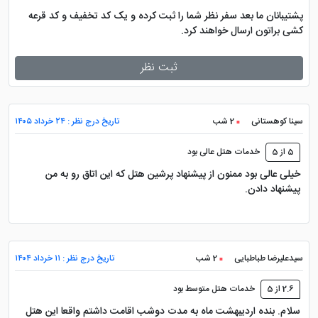
شماره تماس هتل ارغوان مشهد به صورت 24
پشتیبانان ما بعد سفر نظر شما را ثبت کرده و یک کد تخفیف و کد قرعه
ساعته 05131896 و 05138096 است که کارشناسان رزرو هتل
کشی براتون ارسال خواهند کرد.
با ارائه اطلاعاتی صحیح و دقیق آماده ارائه خدمات به کاربران
ثبت نظر
هستند.
سایت هتل ارغوان مشهد
سینا کوهستانی
2 شب
تاریخ درج نظر : ۲۴ خرداد ۱۴۰۵
5 از 5
خدمات هتل عالی بود
هتل ارغوان مشهد اینستاگرام دارد اما کارایی برای رزرو هتل
خیلی عالی بود ممنون از پیشنهاد پرشین هتل که این اتاق رو به من
پیشنهاد دادن.
نداشته و صرفا عکس های هتل را به نمایش می گذارد. پس
بهتر است جهت رزرو هتل ارغوان مشهد به سایت پرشین
هتل که مرجع رسمی تور قطار مشهد است مراجعه نمایید تا
با کمترین قیمت بتواندی
تور مشهد
هتل ارغوان را رزرو
سیدعلیرضا طباطبایی
2 شب
تاریخ درج نظر : ۱۱ خرداد ۱۴۰۴
نمایید. جهت رزرو کافیست نوع اتاق، تاریخ ورود و خروج را
2.6 از 5
خدمات هتل متوسط بود
مشخص کنید و پس از پرداخت در درگاه بانکی واچر یا همان
سلام. بنده اردیبهشت ماه به مدت دوشب اقامت داشتم واقعا این هتل