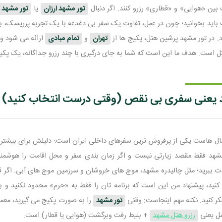
ین «هوایی» و «قطاری» رزرو کنند. اگر دنبال
تور مشهد ارزان
یا
تور مشهد 
 باید بخوانید؛ چون در عمل، تفاوت یک سفر بی دغدغه با یک تجربه پرریسک، به
. در تور مشهد پرشین هتل، پکیج ها از
تهران
و
تمام مبادی
ارائه می شود و 
 است. هدف ما این است که شما به جای درگیری با چند رزرو جداگانه، یک پکیج
 یعنی سفری بی نقص (وقتی درست انتخاب کنید)
ل هاست یکی از پرفروش ترین سفرهای داخلی ایران است؛ دلیلش برای بیشتر م
شهد فقط مقصد زیارتی نیست و اگر زمان بندی سفر و محل اقامت را هوشمندانه
 ببرید؛ مثل چالیدره مشهد، موج های خروشان و سرزمین موج های آبی. اگر قبل
و کنید، پیشنهاد من این است که برنامه تان را فقط به «حرم» محدود نکنید و ب
ر کنید. نکته مهم اینجاست: وقتی
تور مشهد
را به صورت پکیج می گیرید، معمول
ل یعنی
رزرو هتل مشهد
+ بلیط رفت وبرگشت (هوایی یا قطار) است.