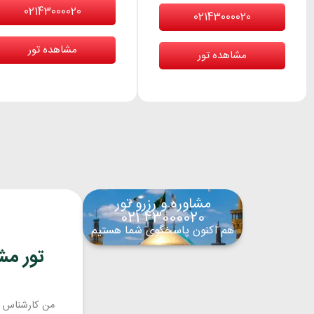
02143000020
02143000020
مشاهده تور
مشاهده تور
مشاوره و رزرو تور
43000020 021
هم اکنون پاسخگوی شما هستیم
تور مشهد
من کارشناس ت