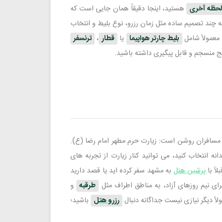
لحظه آخری
هستید، اینجا دقیقاً همان جایی است که
 چند تصمیم ساده مثل زمان رزرو، نوع بلیط و انتخاب
معمولاً شامل
بلیط چارتر هواپیما
یا
قطار
،
ترنسفر
 منسجم و قابل پیگیری داشته باشید.
سافران روشن است: زیارت حرم مطهر امام رضا (ع).
 انتخاب کنید، می توانید کنار زیارت از تجربه های
اً با
پرشین هتل
به مشهد سفر کرده اید یا قصد دارید
رای نیم روزهای آزاد، به مناطق اطراف مثل
طرقبه
و
اً دیگر نیازی نیست جداگانه دنبال
رزرو هتل
باشید؛