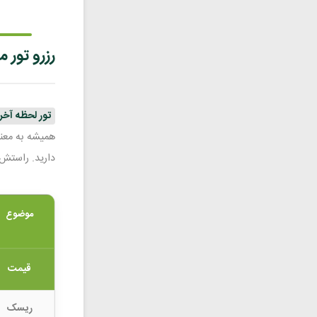
رزرو تور
تور لحظه آخ
همیشه به معن
دارید. راستش ت
موضوع
قیمت
ریسک