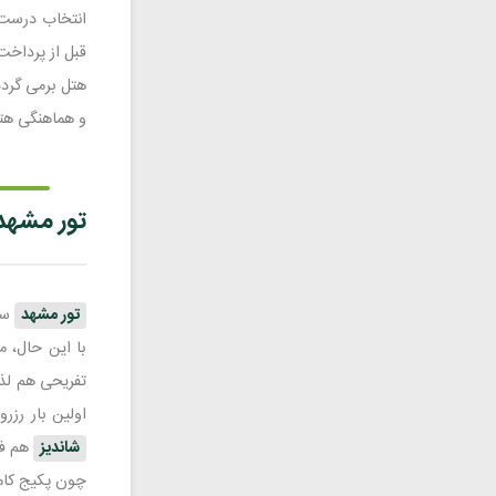
انتخاب درست ب
قبل از پرداخت
هتل برمی گردد
و هماهنگی هتل
تور مشهد
تور مشهد
سا
با این حال، م
تفریحی هم لذت
اولین بار رزر
شاندیز
هم فک
چون پکیج کام