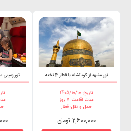
تور مشهد از کرمانشاه با قطار 4 تخته
تور زمینی مشهد با
تاریخ: 1405/10/10
تاریخ: 0
مدت اقامت: 7 روز
مدت 
حمل و نقل: قطار
حم
2,600,000 تومان
0,000