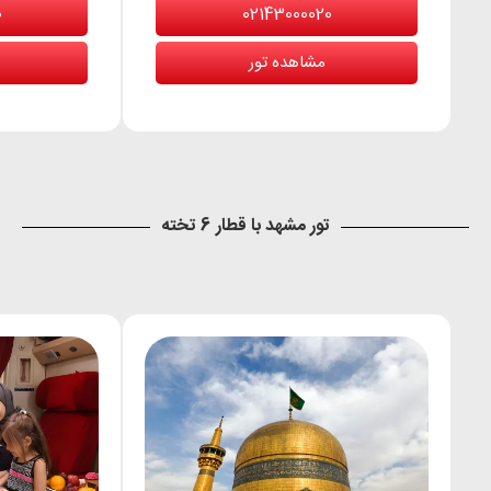
0
02143000020
مشاهده تور
تور مشهد با قطار 6 تخته