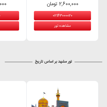
2,600,000 تومان
0,000
0
02143000020
مشاهده تور
تور مشهد بر اساس تاریخ