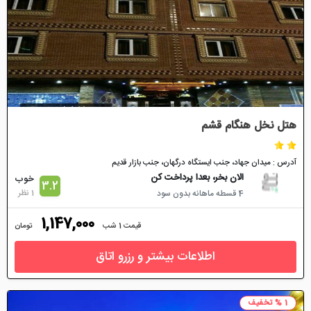
هتل نخل هنگام قشم
آدرس : میدان جهاد، جنب ایستگاه درگهان، جنب بازار قدیم
الان بخر، بعدا پرداخت کن
خوب
3.2
1 نظر
4 قسطه ماهانه بدون سود
1,147,000
قیمت 1 شب
تومان
اطلاعات بیشتر و رزرو اتاق
1 % تخفیف