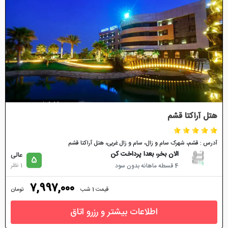
هتل آراکتا قشم
آدرس : قشم، شهرک سام و زال، سام و زال غربی، هتل آراکتا قشم
الان بخر، بعدا پرداخت کن
عالی
5
1 نظر
4 قسطه ماهانه بدون سود
7,997,000
قیمت 1 شب
تومان
اطلاعات بیشتر و رزرو اتاق