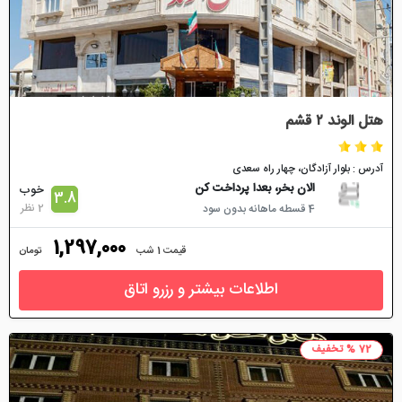
هتل الوند ۲ قشم
آدرس : بلوار آزادگان، چهار راه سعدی
الان بخر، بعدا پرداخت کن
خوب
3.8
2 نظر
4 قسطه ماهانه بدون سود
1,297,000
قیمت 1 شب
تومان
اطلاعات بیشتر و رزرو اتاق
72 % تخفیف