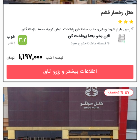
هتل رخسار قشم
آدرس : بلوار شهید رجایی، جنب ساختمان پایتخت، نبش کوچه محمد بازماندگان
الان بخر، بعدا پرداخت کن
خوب
3.2
1 نظر
4 قسطه ماهانه بدون سود
1,197,000
قیمت 1 شب
تومان
اطلاعات بیشتر و رزرو اتاق
57 % تخفیف