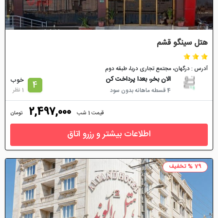
هتل سینگو قشم
آدرس : درگهان، مجتمع تجاری دریا، طبقه دوم
الان بخر، بعدا پرداخت کن
خوب
4
1 نظر
4 قسطه ماهانه بدون سود
2,497,000
قیمت 1 شب
تومان
اطلاعات بیشتر و رزرو اتاق
79 % تخفیف