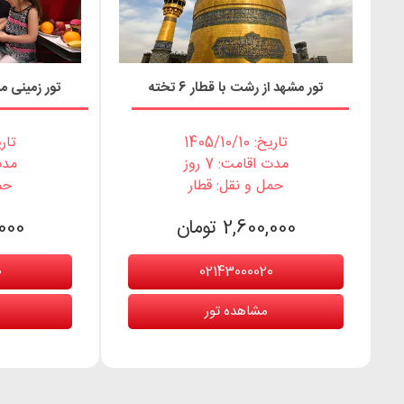
تور مشهد از رشت با قطار 6 تخته
تور زمینی مشهد با
تاریخ: 1405/10/10
تاریخ: 0
مدت اقامت: 7 روز
مدت 
حمل و نقل: قطار
حم
2,600,000 تومان
0,000
0
02143000020
مشاهده تور