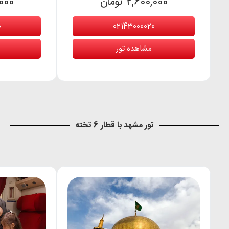
2,600,000 تومان
0,000
0
02143000020
مشاهده تور
تور مشهد با قطار 6 تخته