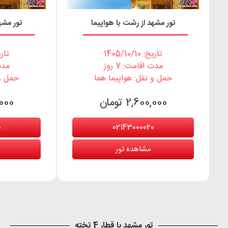
تور مشهد از رشت با هواپیما
تور مشه
تاریخ: 1405/10/10
تاریخ: 0
مدت اقامت: 7 روز
مدت 
حمل و نقل: هواپیما هما
حمل و 
2,600,000 تومان
0,000
0
02143000020
مشاهده تور
تور مشهد با قطار 4 تخته