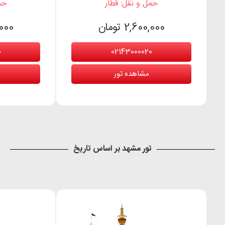
حمل و نقل: قطار
حم
2,600,000 تومان
0,000
0
02143000020
مشاهده تور
تور مشهد بر اساس تاریخ