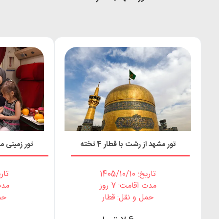
تور مشهد از رشت با قطار 4 تخته
تور زمینی مشهد با
تاریخ: 1405/10/10
تاریخ: 0
مدت اقامت: 7 روز
مدت 
حمل و نقل: قطار
حم