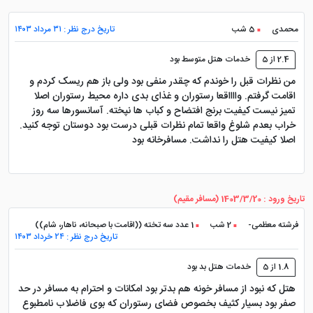
محمدی
5 شب
تاریخ درج نظر : ۳۱ مرداد ۱۴۰۳
2.4 از 5
خدمات هتل متوسط بود
من نظرات قبل را خوندم که چقدر منفی بود ولی باز هم ریسک کردم و
اقامت گرفتم. وااااقعا رستوران و غذای بدی داره محیط رستوران اصلا
تمیز نیست کیفیت برنج افتضاح و کباب ها نپخته. آسانسورها سه روز
خراب بعدم شلوغ واقعا تمام نظرات قبلی درست بود دوستان توجه کنید.
اصلا کیفیت هتل را نداشت. مسافرخانه بود
تاریخ ورود : 1403/3/20 (مسافر مقیم)
فرشته معظمی-
2 شب
1 عدد سه تخته ((اقامت با صبحانه، ناهار، شام))
تاریخ درج نظر : ۲۴ خرداد ۱۴۰۳
1.8 از 5
خدمات هتل بد بود
هتل که نبود از مسافر خونه هم بدتر بود امکانات و احترام به مسافر در حد
صفر بود بسیار کثیف بخصوص فضای رستوران که بوی فاضلاب نامطبوع