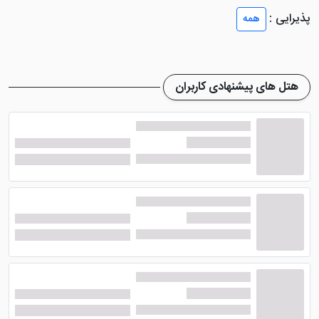
هتل ارگ مشهد
دارای اتاق هایی تمیز و با امکانات مطلوب
پذیرایی :
همه
می باشد که می توانند ضیافت یک اقامت راحت با آسایش
کامل را برای شما مهمانان
تور مشهد
به صورت
ارزان
را
فراهم کنند.
ا
تاق های هتل شامل: اتاق های یک تخته، 2
هتل های پیشنهادی کاربران
تخته و 3 تخته می شود. اتاق های مذکور، برای میهمانان کم
جمعیت و پرجمعیت مناسب طراحی شده اند. تلویزیون،
سیستم تهویه مطبوع، حوله و دیگر ملزومات بهداشتی
مخصوص 1 نفر، یخچال و ... از امکانات داخل اتاق ها می
باشند.
تنوع غذاهای ایرانی لذیذ و با کیفیت
در هتل ارگ مشهد
هتل زیبای ارگ مشهد
رستورانی دارد که غذاهای ایرانی، با