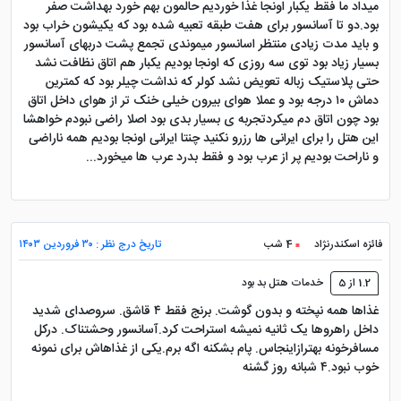
میداد ما فقط یکبار اونجا غذا خوردیم حالمون بهم خورد بهداشت صفر
بود.دو تا آسانسور برای هفت طبقه تعبیه شده بود که یکیشون خراب بود
و باید مدت زیادی منتظر اسانسور میموندی تجمع پشت دربهای آسانسور
بسیار زیاد بود توی سه روزی که اونجا بودیم یکبار هم اتاق نظافت نشد
حتی پلاستیک زباله تعویض نشد کولر که نداشت چیلر بود که کمترین
دماش ۱۰ درجه بود و عملا هوای بیرون خیلی خنک تر از هوای داخل اتاق
بود چون اتاق دم میکردتجربه ی بسیار بدی بود اصلا راضی نبودم خواهشا
این هتل را برای ایرانی ها رزرو نکنید چنتا ایرانی اونجا بودیم همه ناراضی
و ناراحت بودیم پر از عرب بود و فقط بدرد عرب ها میخورد...
فائزه اسکندرنژاد
4 شب
تاریخ درج نظر : ۳۰ فروردین ۱۴۰۳
1.2 از 5
خدمات هتل بد بود
غذاها همه نپخته و بدون گوشت. برنج فقط ۴ قاشق. سروصدای شدید
داخل راهروها یک ثانیه نمیشه استراحت کرد.آسانسور وحشتناک. درکل
مسافرخونه بهترازاینجاس. پام بشکنه اگه برم.یکی از غذاهاش برای نمونه
خوب نبود.۴ شبانه روز گشنه