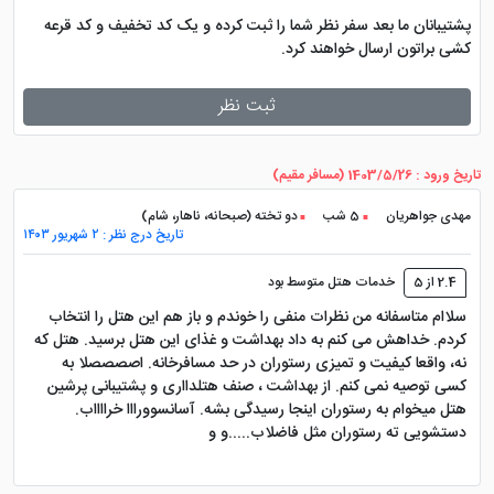
پشتیبانان ما بعد سفر نظر شما را ثبت کرده و یک کد تخفیف و کد قرعه
کشی براتون ارسال خواهند کرد.
ثبت نظر
تاریخ ورود : 1403/5/26 (مسافر مقیم)
مهدی جواهریان
5 شب
دو تخته (صبحانه، ناهار، شام)
تاریخ درج نظر : ۲ شهریور ۱۴۰۳
2.4 از 5
خدمات هتل متوسط بود
سلاام متاسفانه من نظرات منفی را خوندم و باز هم این هتل را انتخاب
کردم. خداهش می کنم به داد بهداشت و غذای این هتل برسید. هتل که
نه، واقعا کیفیت و تمیزی رستوران در حد مسافرخانه. اصصصصلا به
کسی توصیه نمی کنم. از بهداشت ، صنف هتلدااری و پشتیبانی پرشین
هتل میخوام به رستوران اینجا رسیدگی بشه. آسانسوورااا خرااااب.
دستشویی ته رستوران مثل فاضلاب.....و و