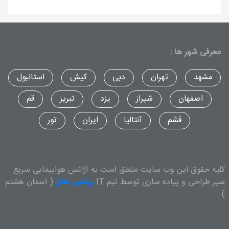
معرفی شهر ها :
مشهد
تهران
دبی
کیش
استانبول
اصفهان
شیراز
یزد
تبریز
قم
قشم
آنتالیا
ایران
تور
کلیه حقوق این وب سایت متعلق است به آژانس هواپیمایی سریع
سیر.طراحی و پیاده سازی توسط تیم IT
پرشین هتل
( آسمان هشتم
)