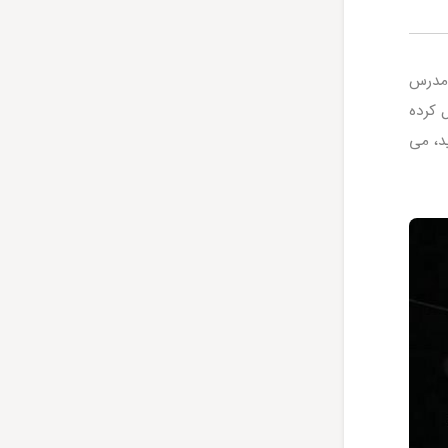
 مدرس
 کرده
د، می