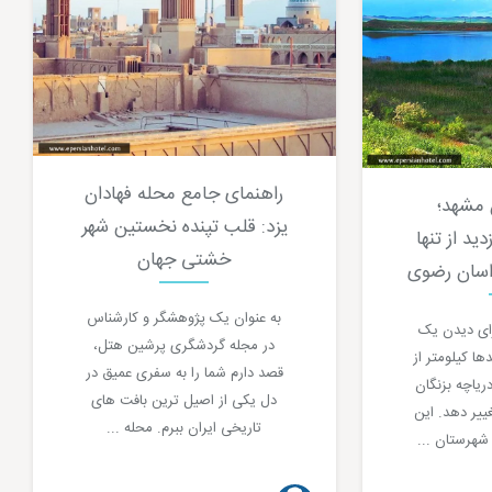
راهنمای جامع محله فهادان
 مشهد؛
یزد: قلب تپنده نخستین شهر
ید از تنها
خشتی جهان
اسان رضوی
به عنوان یک پژوهشگر و کارشناس
رای دیدن یک
در مجله گردشگری پرشین هتل،
ا کیلومتر از
قصد دارم شما را به سفری عمیق در
ریاچه بزنگان
دل یکی از اصیل ترین بافت های
ییر دهد. این
تاریخی ایران ببرم. محله ...
هرستان ...