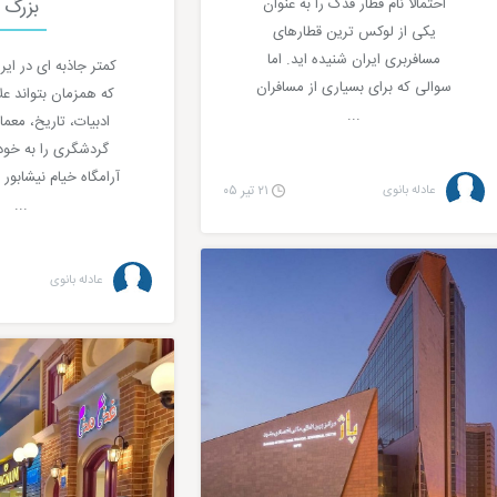
احتمالا نام قطار فدک را به عنوان
بزرگ
یکی از لوکس ترین قطارهای
مسافربری ایران شنیده اید. اما
کمتر جاذبه ای در ایر
سوالی که برای بسیاری از مسافران
که همزمان بتواند علا
...
ادبیات، تاریخ، معما
گردشگری را به خود
آرامگاه خیام نیشابور
عادله بانوی
۲۱ تیر ۰۵
...
عادله بانوی