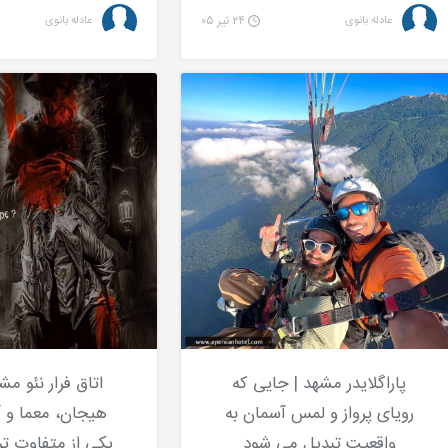
عادله بانوی
۲۴ تیر ۰۵
عادله بانوی
پاراگلایدر مشهد | جایی که
اتاق فرار نئو مش
رویای پرواز و لمس آسمان به
هیجان، معما و آد
واقعیت تبدیل می شود
یکی از متفاوت ت