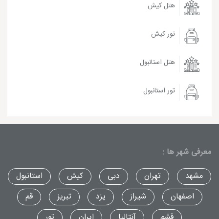
هتل کیش
تور کیش
هتل استانبول
تور استانبول
معرفی شهر ها :
مشهد
تهران
دبی
کیش
استانبول
اصفهان
شیراز
یزد
تبریز
قم
قشم
آنتالیا
ایران
تور