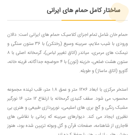
ساختار کامل حمام های ایرانی
حمام خان شامل تمام اجزای کلاسیک حمام های ایرانی است: دالان
ورودی با شیب ملایم، سربینه وسیع (رختکن) با ۳۶ ستون سنگی و
نیمکت های مرمری، میاندر (اتاق تغییر لباس)، گرمخانه اصلی با ۸
ستون هشت ضلعی، خزینه (تون) با ۴ حوضچه جداگانه، قرینه خانه،
گاورو (اتاق ماساژ) و طویله.
استخر مرکزی با ابعاد ۶×۱۲ متر و عمق ۱.۸ متر، قلب تپنده مجموعه
محسوب می شود. سقف گنبدی گرمخانه با ارتفاع ۱۲ متر، ۱۶ نورگیر
مشبک رنگی و گچ بری های اسلیمی، نورپردازی طبیعی و هنری بی
نظیری ایجاد می کند. دیوارهای سربینه که زمانی با نقاشی های
قاجاری از شاهنامه، صفحات قرآن و گل وبوته تزیین شده بود، هنوز
بخش هایی از این هنر را حفظ کرده اند.