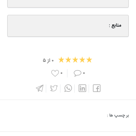
منابع :
۰
از
۵
۰
۰
بر چسپ ها :