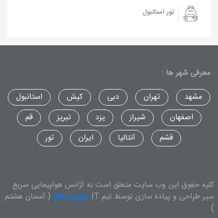
تور استانبول
معرفی شهر ها :
مشهد
تهران
دبی
کیش
استانبول
اصفهان
شیراز
یزد
تبریز
قم
قشم
آنتالیا
ایران
تور
کلیه حقوق این وب سایت متعلق است به آژانس هواپیمایی سریع
سیر.طراحی و پیاده سازی توسط تیم IT
پرشین هتل
( آسمان هشتم
)