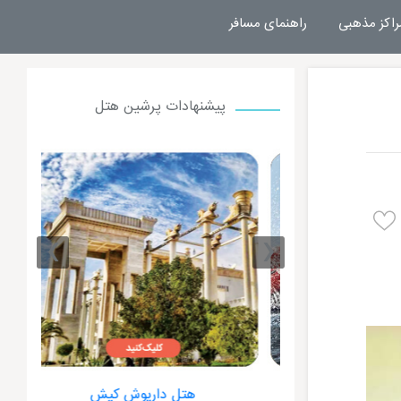
راکز مذهبی
راهنمای مسافر
پیشنهادات پرشین هتل
›
‹
ت کیش
هتل داریوش کیش