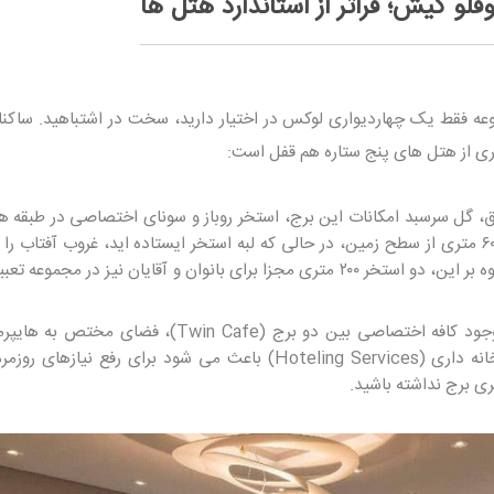
لو کیش؛ فراتر از استاندارد هتل ها
موعه فقط یک چهاردیواری لوکس در اختیار دارید، سخت در اشتباهید. ساکنا
ری از هتل های پنج ستاره هم قفل است:
ق، گل سرسبد امکانات این برج، استخر روباز و سونای اختصاصی در طبقه 
است. تصور کنید در ارتفاع تقریبی ۶۰ متری از سطح زمین، در حالی که لبه استخر ایستاده اید، غروب آفتاب ر
بی انتهای دریا تماشا می کنید. (علاوه بر این، دو استخر ۲۰۰ متری مجزا برای بانوان و آقایان نیز در مجمو
وجود کافه اختصاصی بین دو برج (Twin Cafe)، فضای مختص ب
سالن های جیم و فیتنس، و تیم خانه داری (Hoteling Services) باعث می شود برای رفع نیازه