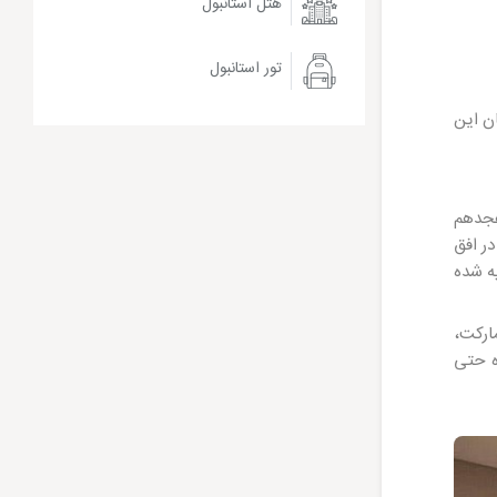
هتل استانبول
تور استانبول
ن این
هجدهم
ا در افق
عه تعبیه شده
ه هایپرمارکت،
ای روزمره حتی