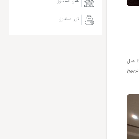
هتل استانبول
تور استانبول
تیم تا هتل
ترجیح