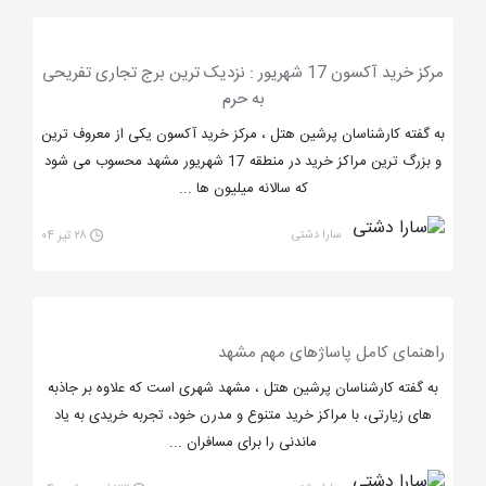
شهربازی سرپوشیده می باشد. این مرکز خرید مشهد که در
خیابان 17 شهریور قرار گرفته به
هتل روتانا مشهد
نزدیک
بوده و به رستوران سنتی باباقدرت هم دسترسی دارد.
مرکز خرید آکسون 17 شهریور : نزدیک ترین برج تجاری تفریحی
به حرم
مجتمع تجاری اکسون مشهد تنها بازار مشهد است که دارای
آکواریوم آب شور بوده و همین امر باعث شده از دیگر
به گفته کارشناسان پرشین هتل ، مرکز خرید آکسون یکی از معروف ترین
و بزرگ ترین مراکز خرید در منطقه 17 شهریور مشهد محسوب می شود
همتایان خود متمایز باشد. در این آکواریوم ماهی های
که سالانه میلیون ها ...
مختلف، لاک پشت های با مزه، مارماهی، ماهی های ریز و
درشت و غیره دیده می شود. این مجتمع تجاری نیز طبقات
سارا دشتی
۲۸ تیر ۰۴
خود را تفکیک کرده و هر طبقه مخصوص یک نوع کالا
است. شال و روسری، کیف و کفش، لباس زنانه و مردانه،
نقره جات و ... از جمله کالاهای عرضه شده در این مرکز خرید
راهنمای کامل پاساژهای مهم مشهد
می باشند.
به گفته کارشناسان پرشین هتل ، مشهد شهری است که علاوه بر جاذبه
های زیارتی، با مراکز خرید متنوع و مدرن خود، تجربه خریدی به یاد
ماندنی را برای مسافران ...