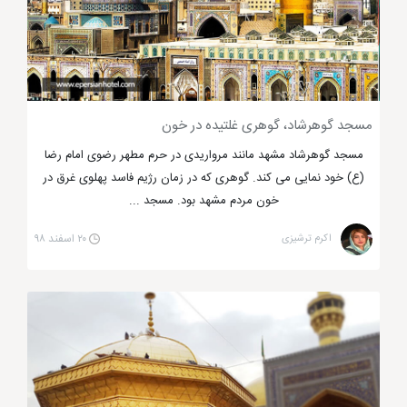
خواجه مراد مشهد
مسجد گوهرشاد، گوهری غلتیده در خون
خواجه اباصلت هروی، صحابه خاص امام هشتم
مسجد گوهرشاد مشهد مانند مرواریدی در حرم مطهر رضوی امام رضا
(ع) خود نمایی می کند. گوهری که در زمان رژیم فاسد پهلوی غرق در
مسلماً نام
خواجه اباصلت
برای هر کسی آشنا است که نام
خون مردم مشهد بود. مسجد ...
اصلی این بزرگوار، عبدالسلام بن صالح بن سلیمان است که
اکرم ترشیزی
۲۰ اسفند ۹۸
در سال 160 هجری قمری به دنیا آمد و جد بزرگ او از از
اهالی هرات خراسان بود که به نام اباصلت هروی مشهور
شد. خواجه اباصلت خادم خاص و همراه امام هشتم از
مدینه تا طوس بود که در زمان شهادت امام رضا (ع) بر
بالین آن حضرت حضور داشت. این عالم بزرگوار 33 سال
بعد از شهادت امام رضا چشم از جهان فرو بست و در مکان