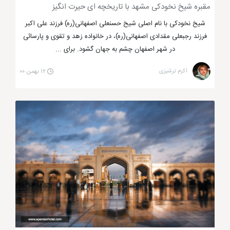
مقبره شیخ نخودکی مشهد با تاریخچه ای حیرت انگیز
تیرباران کنند. این اتفاق دلخراش باعث شد تا مسجد
شیخ نخودکی با نام اصلی شیخ حسنعلی اصفهانی(ره) فرزند علی اکبر
مقدس گوهرشاد به خون این مردم بی گناه آغشته شود و
فرزند رجبعلی مقدادی اصفهانی(ره)، در خانواده زهد و تقوی و پارسائی
روایتگر این جنایت ترسناک باشد. مسجد گوهرشاد از
در شهر اصفهان چشم به جهان گشود. برای ...
معماری ایرانی، اسلامی برخوردار بوده و با کاشی های
اکرم ترشیزی
۱۲ بهمن ۰۰
فیروزه ای خوشرنگ و نفیس ساخته شده است.