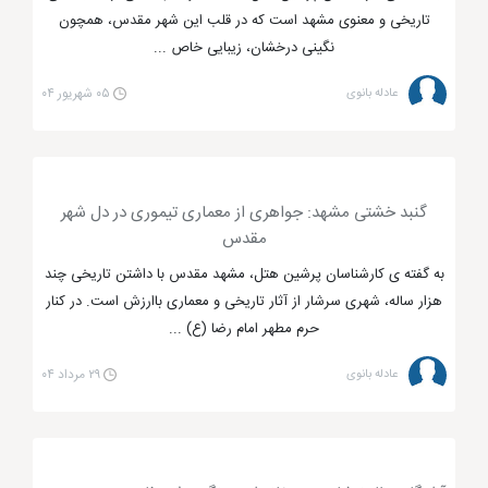
امام همام مزین به این نام گشته و همه ساله پذیرای
تاریخی و معنوی مشهد است که در قلب این شهر مقدس، همچون
نگینی درخشان، زیبایی خاص ...
بسیاری از زائران داخلی و خارجی است. از دیگر مکان های
مذهبی در حرم مطهر امام رضا (ع) مسجد گوهرشاد است
عادله بانوی
۰۵ شهریور ۰۴
که توسط بانویی فرهیخته احداث شده و تاریخی بسیار
دلخراش دارد که برای اطلاعات بیشتر می توانید بر روی
کلمه مورد نظر کلیک نمایید. مسجد گوهرشاد نمونه بارز
گنبد خشتی مشهد: جواهری از معماری تیموری در دل شهر
معماری اسلامی در مشهد می باشد.
پنجره فولاد
و
مقدس
سقاخانه حرم
از دیگر مکان های مقدس موجود در حرم
به گفته ی کارشناسان پرشین هتل، مشهد مقدس با داشتن تاریخی چند
است که تاریخچه ای قدیمی داشته و می توانید تاریخ آن را
هزار ساله، شهری سرشار از آثار تاریخی و معماری باارزش است. در کنار
با دقت مطالعه نمایید.
حرم مطهر امام رضا (ع) ...
عادله بانوی
۲۹ مرداد ۰۴