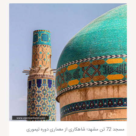
توان به
هتل قصر طلایی مشهد
و هتل رفاه مشهد اشاره
کرد.
در شهر مشهد چند امامزاده وجود دارد؟
اماکن مذهبی مشهد
مانند امامزاده ها در مشهد کمتر از
انگشتان دست است ولی در کل استان خراسان مخصوصاً
نیشابور، امامزاده ها فراوان بوده که نمی توان به درستی
تک تک آن ها را نام برد و گفت چند امامزاده وجود دارد؛
ولی در عناوین بعدی با امامزاده های معروف مدفون در
مشهد آشنا خواهید شد که اطلاعات شما عزیزان در این
زمینه را تکمیل می کند. امامزاده هایی مانند یاصر و ناصر
(ع)،
امامزاده یحیی
در 45 کیلومتری مشهد، امامزاده
مسجد 72 تن مشهد؛ شاهکاری از معماری دوره تیموری
سید محمد (ع) معروف به گنبد خشتی، سید هاشم و سید