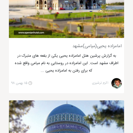
خواجه اباصلت هروی مشهد
امامزاده یحیی(میامی)مشهد
به گزارش پرشین هتل امامزاده یحیی یکی از بقعه های متبرک در
آرامگاه پیر پالاندوز مشهد یا استاد ماهر خط
اطراف مشهد است. این امامزاده در روستایی به نام میامی واقع شده
ثلث؟
که برای رفتن به امامزاده یحیی ...
اکرم ترشیزی
۱۵ بهمن ۹۸
از دیگر اماکن مذهبی مشهد
آرامگاه پیر پالاندوز
است که
در مجاورت مقبره امام رضا (ع) قرار دارد و بنایی 4 گوشه
دارد. پیر پالاندوز همان شیخ محمد کاردهی است که به
محمد عارف عباسی هم شناخه می شود. این مقبره در سال
985 هجری قمری به دستور سلطان محمد خدابنده ساخته
شد. سلطان محمد خدا بنده پدر شاه عباس صفوی بوده