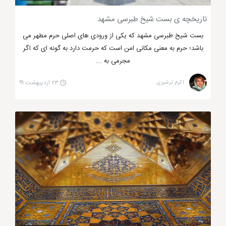
تاریخچه ی بست شیخ طبرسی مشهد
بست شیخ طبرسی مشهد که یکی از ورودی های اصلی حرم مطهر می
باشد؛ حرم به معنی مکانی امن است که حرمت دارد به گونه ای که اگر
گنبد خشتی مشهد
مجرمی به ...
اکرم ترشیزی
۲۳ اردیبهشت ۹۹
امامزادگان یاسر و ناصر (ع)، واقع در منطقه ی
بکر مشهد
امامزادگان یاسر و ناصر (ع)
از تعداد امام زاده های مشهد
هستند که در منطقه ای بکر مدفون هستند. این امامزادگان
از نوادگان موسی بن جعفر (ع) می باشند که در منطقه
ییلاقی طرقبه قرار دارند. طرقبه یکی از بهترین ییلاقات
مشهد است که سرسبزی و هوای پاک آن زبانزد خاص و عام
است. قبور امامزادگان یاسر و ناصر در ابتدای روستای