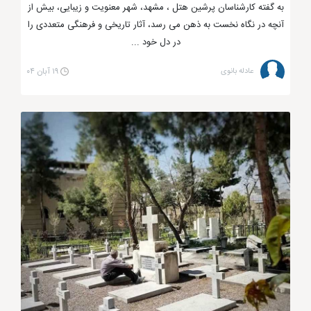
به گفته کارشناسان پرشین هتل ، مشهد، شهر معنویت و زیبایی، بیش از
محتشم (ع) و ... از جمله بارزترین امامزاده های مدفون در
آنچه در نگاه نخست به ذهن می رسد، آثار تاریخی و فرهنگی متعددی را
سطح مشهد است.
در دل خود ...
عادله بانوی
۱۹ آبان ۰۴
مراکز مذهبی مشهد
نام مکان های مقدس (اماکن مذهبی مشهد) در مشهد را