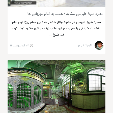
مقبره شیخ طبرسی مشهد ؛ همسایه امام مهربانی ها
مقبره شیخ طبرسی در مشهد واقع شده و به دلیل مقام ویژه این عالم
دانشمند، خیابانی را هم به نام این عالم بزرگ در شهر مشهد ثبت کرده
اند. شیخ ...
اکرم ترشیزی
۲۳ اردیبهشت ۹۹
امامزادگان یاسر و ناصر
امامزاده یحیی (ع) مشهد از سلحشوران بنی
هاشم
امامزاده یحیی (ع) مشهد
یکی دیگر از امامزاده های
مشهد است که در 45 کیلومتری مشهد و در روستایی به نام