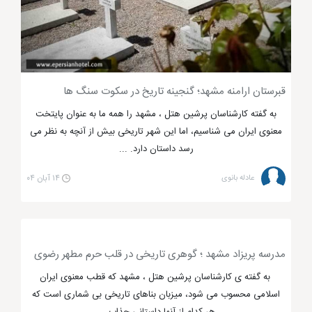
برای شما عزیزان شرح داده ایم که مختص امامزاده ها
نیستند بلکه آرامگاه هایی در مشهد وجود دارد که بسیار
مقدس بوده و مردم مشهد به آن ها احترام می گذارند. از
جمله این آرامگاه ها می توان به خواجه اباصلت، خواجه
قبرستان ارامنه مشهد؛ گنجینه تاریخ در سکوت سنگ ها
مراد، خواجه ربیع، گنبد سبز، آرامگاه پیر پالان دوز و ...
به گفته کارشناسان پرشین هتل ، مشهد را همه ما به عنوان پایتخت
اشاره کرد که از شاخص ترین آرامگاه های مشهد هستند.
معنوی ایران می شناسیم، اما این شهر تاریخی بیش از آنچه به نظر می
اماکن مذهبی
مشهد
عضوی جدا نشدنی از سفر با تور
رسد داستان دارد. ...
مشهد است زیرا وقتی شما تور مشهد را از
پرشین هتل
عادله بانوی
۱۴ آبان ۰۴
رزرو می کنید مسلماً علاوه بر تفریحات و
مرکز خرید مشهد
می خواهید به بقاع متبرکه نیز سر بزنید. از این رو توصیه
می کنیم در سفر به مشهد به ایم بقعه های متبرکه مراجعه
نمایید تا سفری معنوی تر را تجربه کنید. در این مطلب
مدرسه پریزاد مشهد ؛ گوهری تاریخی در قلب حرم مطهر رضوی
آدرس و نحوه دسترسی به اماکن مذهبی مشهد ذکر شده
به گفته ی کارشناسان پرشین هتل ، مشهد که قطب معنوی ایران
است.
اسلامی محسوب می شود، میزبان بناهای تاریخی بی شماری است که
هر کدام از آنها داستانی جذاب ...