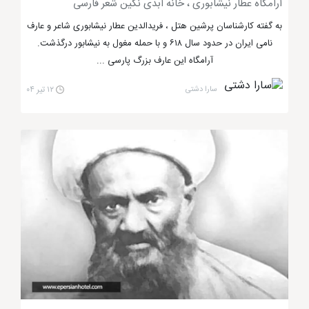
آرامگاه عطار نیشابوری ، خانه ابدی نگین شعر فارسی
به گفته کارشناسان پرشین هتل ، فریدالدین عطار نیشابوری شاعر و عارف
نامی ایران در حدود سال ۶۱۸ و با حمله مغول به نیشابور درگذشت.
آرامگاه این عارف بزرگ پارسی ...
سارا دشتی
۱۲ تیر ۰۴
مامن دل های عاشق در مشهد
مسجد گوهرشاد مشهد، شاهد جنایت رضا خان
ملعون
همانطور که ذکر شد
مسجد گوهرشاد
از اماکن مذهبی و
مقدس
مشهد
است که در زمان رضا خان ملعون شاهد
جنایتی هولناک بوده است. بله این جنایت مربوط به زمان
قیام مردم مشهد بر علیه بی حجابی بود که رضا خان ملعون
دستور داد درهای مسجد گوهرشاد را ببندند و مردم را