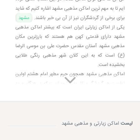
ایم تا به مهم ترین اماکن مذهبی مشهد اشاره کنیم که شاید
برای برخی از گردشگران نیز از آن بی خبر باشند.
مشهد
یکی از اماکن زیارتی ایران است که بیشتر اماکن مذهبی
مشهد دارای قدمتی کهن هم هستند که بارزترین مکان
مذهبی مشهد آستان مقدس حضرت علی بن موسی الرضا
(ع) است که به این کلان شهر مذهبی رنگی طلایی
بخشیده است.
اماکن مذهبی مشهد همچون حرم مطهر امام هشتم اولین
اولویت هر گردشگر و زائر به مشهد است که در هنگام ورود
به پابوسی آقا امام هشتم برود. چه حال و هوایی دارد که
گنبد طلایی امام هشتم مانند خورشیدی بی کران بر پهنای
سرزمین خراسان علی‌الخصوص مشهد می تابد و زائران و
مجاوران در هرسویی به این بارگاه طلایی خیره می شوند.
لیست
اماکن زیارتی و مذهبی مشهد
همین امر باعث شده تا بسیاری از
هتل های مشهد
در
مجاورت امام مهربانی ساخته شوند که از جمله آن ها می