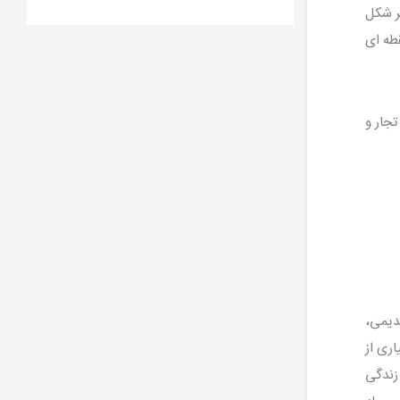
ر شکل
طه ای
تجار و
دیمی،
ری از
یان زندگی