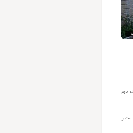
ه مهم
 است و