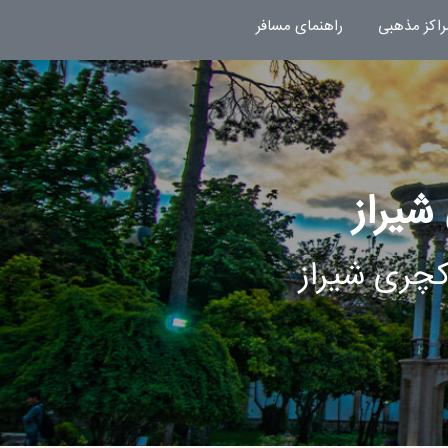
راکز مذهبی
راهنمای مسافر
شیراز
کچری شیراز