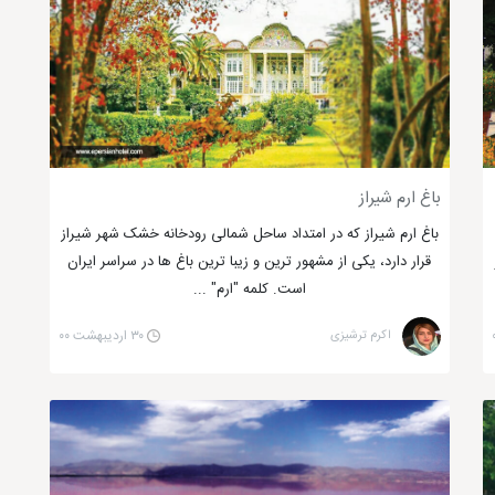
کان برای کودکان و خردسالان است. در ادامه با مکان های تفریحی
و و شهربازی سرپوشیده ایران لند شیراز
باغ ارم شیراز
ئه می دهد. از تفریحات شبانه در شیراز؛
باغ ارم شیراز که در امتداد ساحل شمالی رودخانه خشک شهر شیراز
قرار دارد، یکی از مشهور ترین و زیبا ترین باغ ها در سراسر ایران
است. کلمه "ارم" ...
اکرم ترشیزی
۳۰ اردیبهشت ۰۰