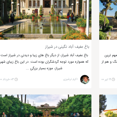
اطره ای خوش در ذهن خود به یادگار بگذارند. مطمئناً شهربازی بهترین م
توانند به تفریح مشغول شوند. شهربازی هایی مثل؛ لونا پارک شیراز، مرکز گاند
شب کدام است؟
باغ عفیف آباد نگینی در شیراز
ی، برای هر سلیقه ای، مکانی مناسب برای گذراندن یک شب به یاد ماندنی ارا
مهم ترین
باغ عفیف آباد شیراز، از دیگر باغ های زیبا و دیدنی در شیراز است
نگ و هم از
که همواره مورد توجه گردشگران بوده است. در این باغ زیبای شهر
شیراز، موزه بسیار بزرگی ...
۱۹ تیر ۰۰
اکرم ترشیزی
۰۳ خرداد ۰۰