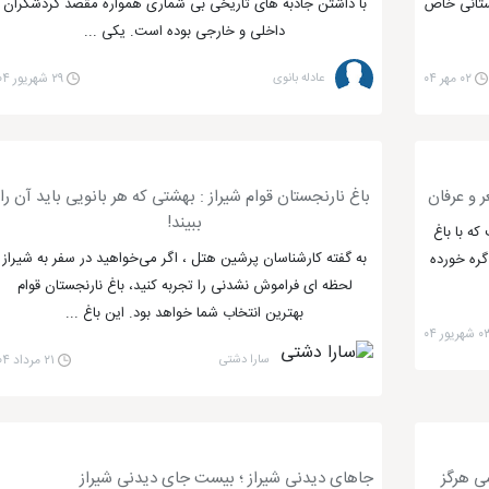
استانی خاص
با داشتن جاذبه‌ های تاریخی بی‌ شماری همواره مقصد گردشگران
ست؟
داخلی و خارجی بوده است. یکی ...
۰۲ مهر ۰۴
عادله بانوی
۲۹ شهریور ۰۴
شهورترین جاذبه های گردشگری شیراز است.
ر از جاذبه های گردشگری محبوب شیراز است.
 و عرفان
باغ نارنجستان قوام شیراز : بهشتی که هر بانویی باید آن را
ری های بی نظیرش، یکی از زیباترین مساجد ایران است.
ببیند!
ه با باغ
 شمال است.
به گفته کارشناسان پرشین هتل ، اگر می‌خواهید در سفر به شیراز
گره خورده
رودخانه، یکی از جاذبه های گردشگری محبوب شیراز است.
لحظه ای فراموش نشدنی را تجربه کنید، باغ نارنجستان قوام
بهترین انتخاب شما خواهد بود. این باغ ...
ریحی مختلف، مکانی عالی برای گذراندن اوقات فراغت است.
شهریور ۰۴
لک کشیده و فضایی دلنشین است.
سارا دشتی
۲۱ مرداد ۰۴
ان های مذهبی در شیراز است.
مساجد ایران است.
زیبا است.
ی هرگز
جاهای دیدنی شیراز ؛ بیست جای دیدنی شیراز