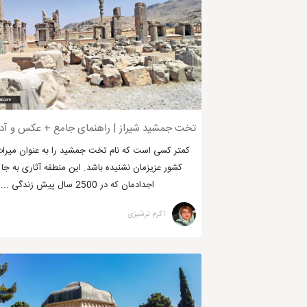
حضور در رستوران‌های لاکچری
شرکت در تورهای لاکچری
استفاده از خدمات اسپا و ماساژ
حضور در کنسرت‌ها و نمایش‌های تئاتر
اجاره قایق و گشت و گذار در دریاچه
تخت جمشید شیراز | راهنمای جامع + عکس و آ
شرکت در تورهای آفرود
سفر به مناطق ییلاقی و خوش آب و هوا
کمتر کسی است که نام تخت جمشید را به عنوان میرا
کشور عزیزمان نشنیده باشد. این منطقه آثاری به جا م
اجدادمان که در 2500 سال پیش زندگی ...
اکرم ترشیزی
جذاب ترین جاهای دیدنی و تفریحی شیراز 