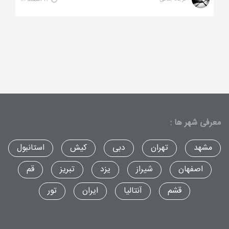
معرفی شهر ها :
نظرات مسافران در هتل های شیراز
مشهد
تهران
دبی
کیش
استانبول
اصفهان
شیراز
یزد
تبریز
قم
هتل پارس شیراز، هتلی با 2 برج در شیراز
قشم
آنتالیا
ایران
تور
هتل پارس شیراز
از دیگر هتل های 5 ستاره شیراز می
باشد که دارای 2 برج بوده که باعث خاص شدن این هتل