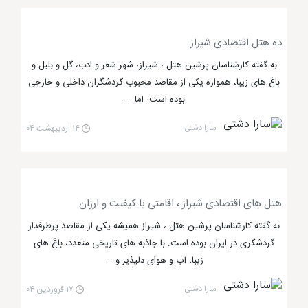
های نزدیک به شاهچراغ می توان به
هتل زندیه شیراز
اشاره کرد که از بهترین هتل های 5 ستاره شیراز است. حال
با
پرشین هتل
همراه باشید تا با مهم ترین نکته های
ده هتل اقتصادی شیراز
انتخاب هتل در شیراز آشنا شوید.
به گفته کارشناسان پرشین هتل ، شیراز، شهر شعر و ادب، گل و بلبل و
باغ های زیبا، همواره یکی از مقاصد محبوب گردشگران داخلی و خارجی
بوده است. اما ...
بهترین هتل شیراز کجاست؟ چگونه آن را
انتخاب کنیم؟
سارا دشتی
۱۴ اردیبهشت ۰۴
هتل شیراز
از تنوع بسیاری برخوردار بوده که برای انتخاب
هر کدام از آن ها باید نکاتی را در نظر گرفت. به عنوان مثال
هتل های اقتصادی شیراز ، اقامتی با کیفیت و ارزان
اگر می خواهید نزدیک به حرم مطهر احمد بن موسی (ع)
به گفته کارشناسان پرشین هتل ، شیراز همیشه یکی از مقاصد پرطرفدار
باشید بهترین انتخاب ، هتل نصیرالملک شیراز است که
گردشگری در ایران بوده است. با جاذبه های تاریخی متعدد، باغ های
فاصله ی بسیار کمی با این مکان مقدس دارد. اگر هم می
زیبا، آب و هوای دلپذیر و ...
خواهید به ارگ کریم خان زند، حمام وکیل و مسجد وکیل
سارا دشتی
۱۷ فروردین ۰۴
شیراز نزدیک باشید، هتل زندیه شیراز بهترین انتخاب