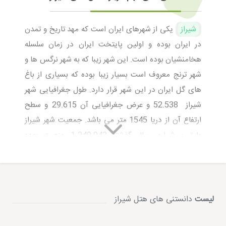
شیراز
یکی از شهرهای ایران است که مهد تاریخ و تمدن
در ایران بوده و اولین پایتخت ایران در زمان سلسله
هخامنشیان بوده است. این شهر زیبا که به شهر نرگس ها و
شهر ترنج معروف است بسیار زیبا بوده که بسیاری از باغ
های گل ایران در این شهر قرار دارد. طول جغرافیایی شهر
شیراز 52.538 و عرض جغرافیایی آن 29.615 و سطح
ارتفاع آن از دریا 1545 متر می باشد. جمعیت شهر شیراز
طبق سرشماری سال گذشته 1،249.942 جنعیت بوده
است.
شیراز به دلیل وجود آرامگاه شاهچراغ (ع) که برادر امام رضا
(ع) می باشد بسیار مورد توجه گردشگران بوده که همین
امر باعث شده روز به روز به تعداد
هتل های شیراز
لیست
دانستنی های هتل شیراز
افزوده شود تا حجم بالای گردشگران را جوابگو باشد. از هتل