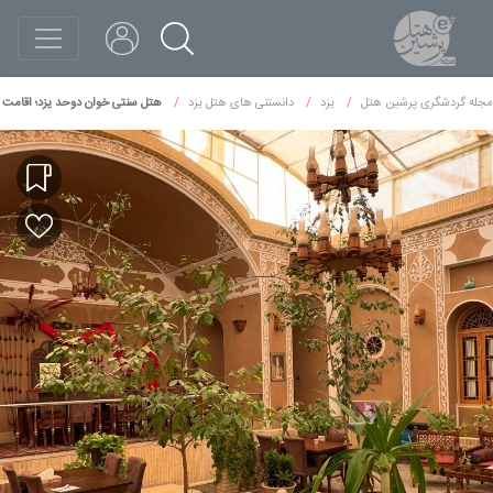
مجله گردشگری پرشین هتل
یزد
دانستنی های هتل یزد
هتل سنتی خوان دوحد یزد؛ اقامت د