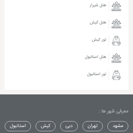
هتل شیراز
هتل کیش
تور کیش
هتل استانبول
تور استانبول
معرفی شهر ها :
مشهد
تهران
دبی
کیش
استانبول