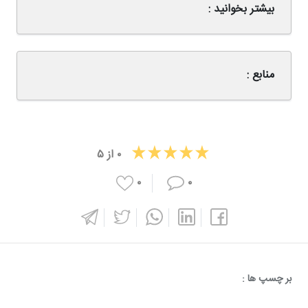
بیشتر بخوانید :
منابع :
۰
از
۵
۰
۰
بر چسپ ها :