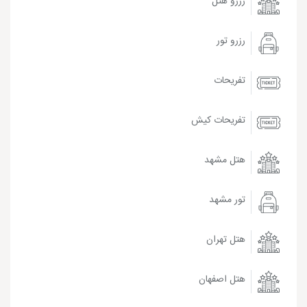
رزرو هتل
رزرو تور
تفریحات
تفریحات کیش
هتل مشهد
تور مشهد
هتل تهران
هتل اصفهان