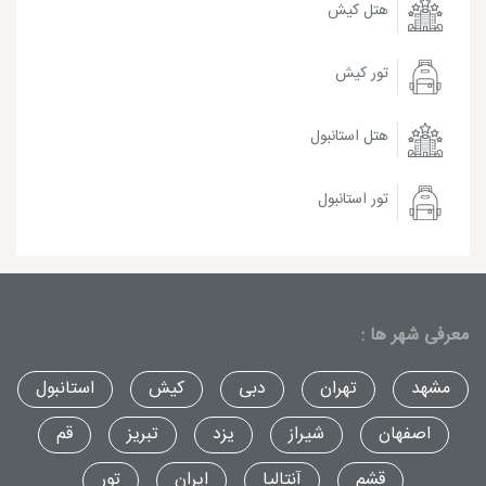
هتل کیش
تور کیش
هتل استانبول
تور استانبول
معرفی شهر ها :
مشهد
تهران
دبی
کیش
استانبول
اصفهان
شیراز
یزد
تبریز
قم
قشم
آنتالیا
ایران
تور