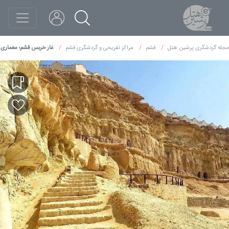
مجله گردشگری پرشین هتل
قشم
مراکز تفریحی و گردشگری قشم
غار خربس قشم؛ معماری ص