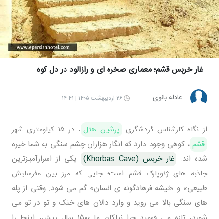
غار خربس قشم؛ معماری صخره ای و رازآلود در دل کوه
عادله بانوی
۲۶ اردیبهشت ۱۴۰۵ | ۱۴:۴۱
از نگاه کارشناس گردشگری
پرشین هتل
، در ۱۵ کیلومتری شهر
قشم
، کوهی وجود دارد که انگار هزاران چشم سنگی به شما خیره
شده اند.
غار خربس (Khorbas Cave)
یکی از اسرارآمیزترین
جاذبه های ژئوپارک قشم است؛ جایی که مرز بین «فرسایش
طبیعی» و «تیشه فرهادگونه ی انسان» گم می شود. وقتی از پله
های سنگی بالا می روید و وارد دالان های خنک و تو در تو می
شوید، تازه می فهمید چرا نیاکان ما ۱۵۰۰ سال پیش، اینجا را