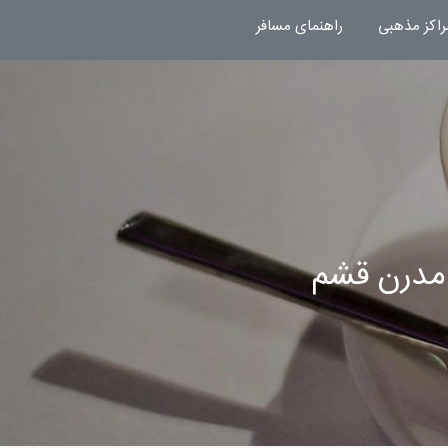
راکز مذهبی
راهنمای مسافر
 مدرن قشم