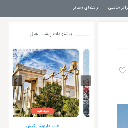
راکز مذهبی
راهنمای مسافر
پیشنهادات پرشین هتل
›
‹
ت کیش
هتل داریوش کیش