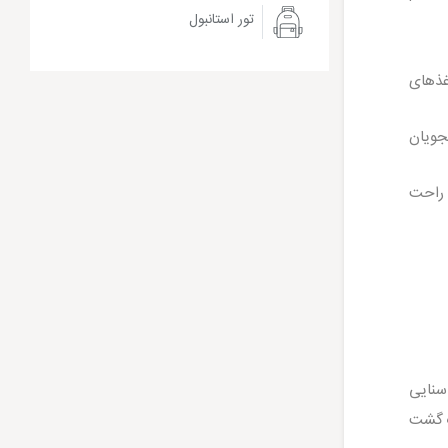
تور استانبول
غذهای
جویان
ل راحت
سنایی
یک گشت