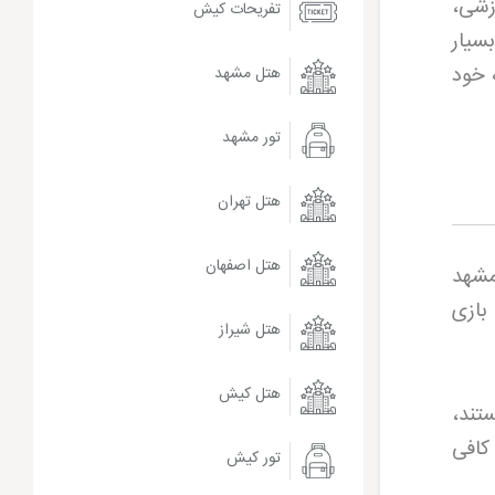
زشی،
تفریحات کیش
سیار
ه خود
هتل مشهد
تور مشهد
هتل تهران
هتل اصفهان
مشهد
بازی
هتل شیراز
هتل کیش
تند،
کافی
تور کیش