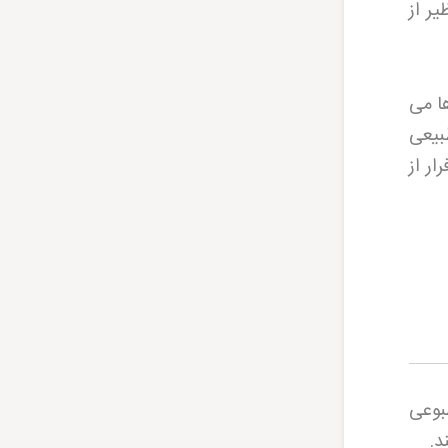
ر از
ا می
بیعی
ر از
بوعی
د
.