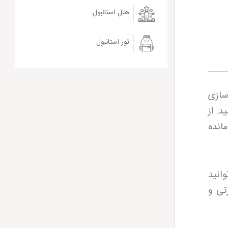
هتل استانبول
تور استانبول
داً بازسازی
 سال 1347 به پایان رسید. از
انده
وانید
تی و