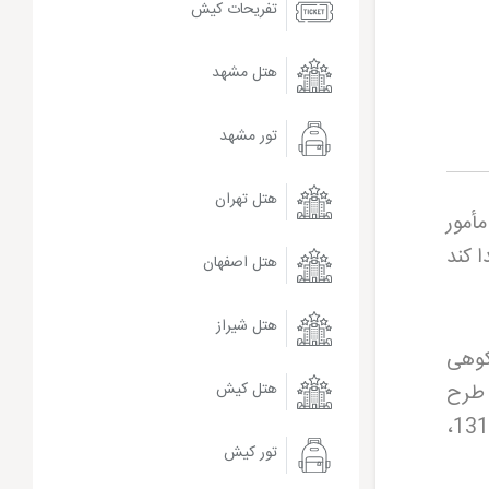
تفریحات کیش
هتل مشهد
تور مشهد
هتل تهران
أمور
ا کند
هتل اصفهان
هتل شیراز
شکوهی
 طرح
هتل کیش
کریم طاهرزاده بهزاد انتخاب شد که با الهام از معماری هخامنشی طراحی شده بود. در سال 1313،
تور کیش