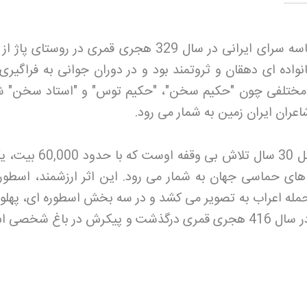
ابوالقاسم فردوسی توسی، شاعر حماسه سرای ایرانی در سال 329 هجری قمری در روستای
اده ای دهقان و ثروتمند بود و در دوران جوانی به فراگیری 
 مختلفی چون "حکیم سخن"، "حکیم توس" و "استاد سخن" 
اعران ایران زمین به شمار می رود
.
شاهنامه، اثر جاودان فردوسی، حاصل 30 سال تلاش بی وقفه
ای حماسی جهان به شمار می رود. این اثر ارزشمند، اسطوره
 تا حمله اعراب به تصویر می کشد و در سه بخش اسطوره ای، پهلو
تاریخی تنظیم شده است. فردوسی در سال 416 هجری قمری درگذشت و پیکرش در باغ شخ