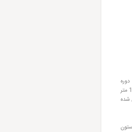
دوره
هخامنشی است. ساختار اصلی آرامگاه، بنایی مکعب شکل با مساحت 1043 متر مربع و ارتفاع 18 متر
 شده
صلی آن، 12 ستون با سرستون