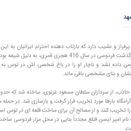
هد
رفراز و نشیب دارد که بازتاب دهنده احترام ایرانیان به این 
بزرگ در طول تاریخ است. پس از درگذشت فردوسی در سال 416 هجری قمری، به دلیل ش
می داده نشد و ناچار او را در باغ شخصی اش در توس به
 نشان و بنای مشخصی باقی ماند
.
 حاذب، از سرداران سلطان مسعود غزنوی، ساخته شد که حدو
آرامگاه بارها مورد تخریب قرار گرفت و بازسازی شد. در حمله 
ه را تخریب کنند و از مصالح آن برای ساخت قلعه ای در توس اس
نام امیر ایسن قتلغ مجدداً بنایی در محل مزار فردوسی ساخت،
فت
.