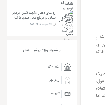
روستای دهبار مشهد؛ نگین سرسبز
بینالود و مرتفع ترین ییلاق طرقبه
۲۸ خرداد ۱۴۰۵ | ۱۱:۵۵
شاعر
یعه بودن او،
پیشنهاد ویژه پرشین هتل
 خاک
رزرو هتل
د یک
رزرو تور
مغول،
تفاده
تفریحات
 اما