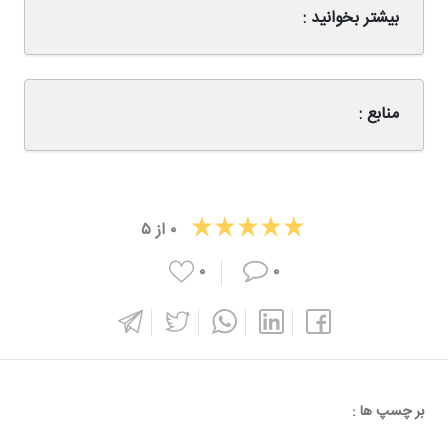
بیشتر بخوانید :
منابع :
۰
از
۵
۰
۰
بر چسپ ها :