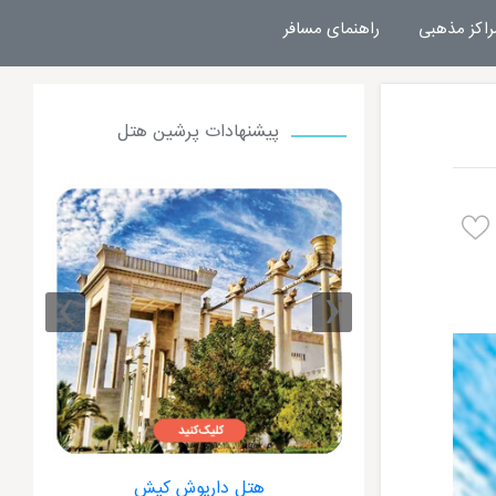
راکز مذهبی
راهنمای مسافر
پیشنهادات پرشین هتل
›
‹
ت کیش
هتل داریوش کیش