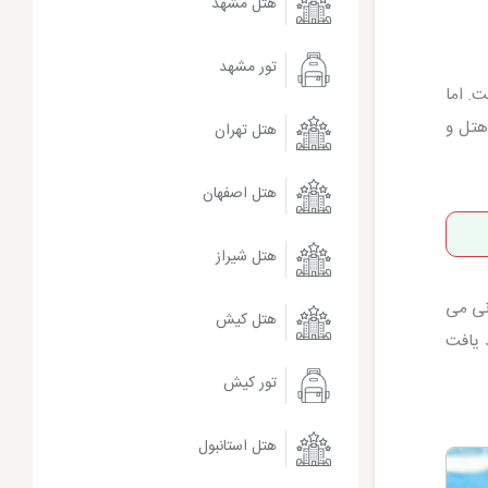
هتل مشهد
تور مشهد
ت. اما
هتل و
هتل تهران
هتل اصفهان
هتل شیراز
زرو این تفریح از پرشین هتل، با قیمتی 40000 تومانی می
هتل کیش
 یافت
تور کیش
هتل استانبول