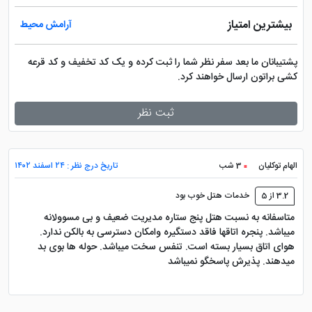
در کنار این ساحل، مجموعه مارینا نیز قرار گرفته است؛
بیشترین امتیاز
آرامش محیط
فضایی که قایق های تفریحی، شناورها و برخی تفریحات
دریایی در آن فعالیت می کنند و حال و هوایی متفاوت
پشتیبانان ما بعد سفر نظر شما را ثبت کرده و یک کد تخفیف و کد قرعه
کشی براتون ارسال خواهند کرد.
نسبت به سایر نقاط جزیره دارد. اگر به قدم زدن کنار اسکله،
عکاسی یا تماشای قایق های لوکس علاقه دارید، این بخش از
ثبت نظر
کیش یکی از زیباترین انتخاب هاست.
نظر کارشناس
پرشین هتل
: اگر هدف اصلی شما از سفر
الهام توکلیان
3 شب
تاریخ درج نظر : ۲۴ اسفند ۱۴۰۲
استفاده از مراکز خرید باشد، هتل های مرکز جزیره انتخاب
3.2 از 5
خدمات هتل خوب بود
های مناسبی هستند؛ اما اگر می خواهید هر روز بخشی از
متاسفانه به نسبت هتل پنج ستاره مدیریت ضعیف و بی مسوولانه
زمان خود را کنار ساحل بگذرانید و بدون طی کردن مسیر
میباشد. پنجره اتاقها فاقد دستگیره وامکان دسترسی به بالکن ندارد.
طولانی به دریا دسترسی داشته باشید، مارینا پارک یکی از
هوای اتاق بسیار بسته است. تنفس سخت میباشد. حوله ها بوی بد
بهترین گزینه های کیش است.
میدهند. پذیرش پاسخگو نمیباشد