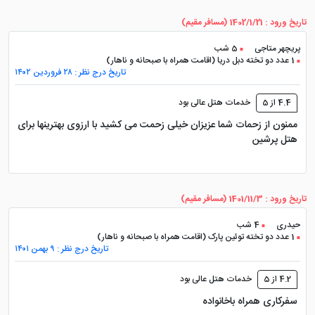
است که کمتر در هتل های شهری جزیره می توان آن را پیدا
تاریخ ورود : 1402/1/21 (مسافر مقیم)
کرد.
پریچهر متاجی
5 شب
1 عدد دو تخته دبل دریا (اقامت همراه با صبحانه و ناهار)
این فضای طبیعی، یکی از دلایل اصلی محبوبیت مارینا پارک
تاریخ درج نظر : ۲۸ فروردین ۱۴۰۲
در میان زوج ها، خانواده ها و افرادی است که برای استراحت
4.4 از 5
خدمات هتل عالی بود
به کیش سفر می کنند.
ممنون از زحمات شما عزیزان خیلی زحمت می کشید با ارزوی بهترینها برای
هتل پرشین
اتاق های هتل مارینا پارک؛ انتخاب
میان چشم انداز دریا یا باغ
تاریخ ورود : 1401/11/3 (مسافر مقیم)
حیدری
4 شب
هتل مارینا پارک در مجموع دارای ۱۸۶ واحد اقامتی شامل
1 عدد دو تخته توئین پارک (اقامت همراه با صبحانه و ناهار)
تاریخ درج نظر : ۹ بهمن ۱۴۰۱
اتاق ها و سوئیت های مختلف است که متناسب با نیاز
مسافران طراحی شده اند. بیشتر واحدها چشم اندازی رو به
4.2 از 5
خدمات هتل عالی بود
سفرکاری همراه باخانواده
خلیج فارس یا محوطه سرسبز هتل دارند و همین موضوع،