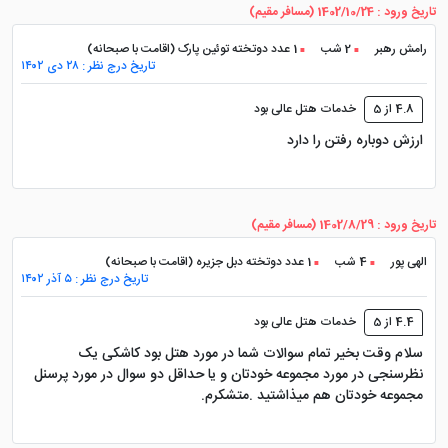
محوطه سرسبز؛ برگ برنده ای که
تاریخ ورود : 1402/10/24 (مسافر مقیم)
کمتر هتلی در کیش دارد
رامش رهبر
2 شب
1 عدد دوتخته توئین پارک (اقامت با صبحانه)
تاریخ درج نظر : ۲۸ دی ۱۴۰۲
یکی از ویژگی هایی که باعث شده هتل مارینا پارک حتی پس
4.8 از 5
خدمات هتل عالی بود
از سال ها همچنان محبوب باقی بماند، محوطه وسیع و
ارزش دوباره رفتن را دارد
طراحی متفاوت آن است.
این مجموعه در فضایی حدود ۱۰ هکتار ساخته شده و بخش
تاریخ ورود : 1402/8/29 (مسافر مقیم)
زیادی از آن به فضای سبز، مسیرهای پیاده روی، آبنماها،
الهی پور
4 شب
1 عدد دوتخته دبل جزیره (اقامت با صبحانه)
نخل ها و گونه های متنوع گیاهی اختصاص یافته است.
تاریخ درج نظر : ۵ آذر ۱۴۰۲
همین موضوع باعث شده بسیاری از مهمانان، حتی بدون
4.4 از 5
خدمات هتل عالی بود
خروج از هتل، ساعت ها در محوطه قدم بزنند یا از فضای آرام
سلام وقت بخیر تمام سوالات شما در مورد هتل بود کاشکی یک
آن لذت ببرند.
نظرسنجی در مورد مجموعه خودتان و یا حداقل دو سوال در مورد پرسنل
مجموعه خودتان هم میذاشتید .متشکرم.
صبح های زود، زمانی که هوای کیش هنوز خنک است، قدم
زدن در میان درختان و شنیدن صدای پرندگان، تجربه ای