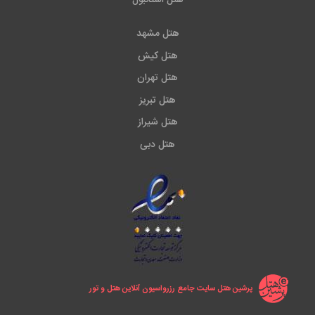
هتل استانبول
مینی بار
هتل مشهد
چای ساز
هتل کیش
هتل تهران
صندوق امانات
هتل تبریز
حمام اختصاصی
هتل شیراز
هتل دبی
لوازم بهداشتی
روم سرویس
میز کار
سرویس بهداشتی فرنگی
بالکن در برخی واحدها
پرشین هتل سایت جامع رزرواسیون آنلاین هتل و تور