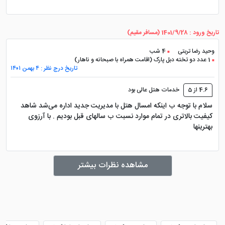
فضای اقامت را دلنشین تر می کند.
برخی از محبوب ترین واحدهای اقامتی هتل عبارت اند از:
تاریخ ورود : 1401/9/28 (مسافر مقیم)
اتاق دبل رو به پارک
وحید رضا تربتی
4 شب
1 عدد دو تخته دبل پارک (اقامت همراه با صبحانه و ناهار)
تاریخ درج نظر : ۴ بهمن ۱۴۰۱
اتاق تویین رو به پارک
4.6 از 5
خدمات هتل عالی بود
اتاق دبل رو به دریا
سلام با توجه ب اینکه امسال هتل با مدیریت جدید اداره می‌شد شاهد
کیفیت بالاتری در تمام موارد نسبت ب سالهای قبل بودیم . با آرزوی
اتاق تویین رو به دریا
بهترینها
سوئیت جونیور
مشاهده نظرات بیشتر
سوئیت دو خوابه
سوئیت رویال
سوئیت های هتل، به ویژه برای خانواده ها یا افرادی که