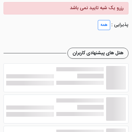
در کنار ساحل مرجانی خلیج فارس ساخته شده است. این
رزرو یک شبه تایید نمی باشد
هتل با دسترسی مستقیم به ساحل، اسکله اختصاصی مارینا و
محوطه ای وسیع و سرسبز، بیشتر از آنکه یک هتل معمولی
پذیرایی :
همه
باشد، یک
ریزورت ساحلی
محسوب می شود؛ جایی که
بسیاری از مهمانان، بخش زیادی از زمان سفر خود را بدون
خروج از مجموعه سپری می کنند.
هتل های پیشنهادی کاربران
هتل مارینا پارک در سال ۱۳۹۰ افتتاح شد و با معماری
متفاوت، فضای سبز گسترده، اتاق هایی با چشم انداز دریا یا
باغ، امکانات رفاهی کامل و موقعیت مناسب در بلوار مرجان،
همچنان یکی از محبوب ترین هتل های پنج ستاره کیش به
شمار می رود. این مجموعه روی زمینی وسیع با نوار ساحلی
اختصاصی ساخته شده و به دلیل طراحی محوطه، پوشش
گیاهی متنوع و فضای آرام، تجربه ای متفاوت از اقامت در
جزیره را ارائه می دهد.