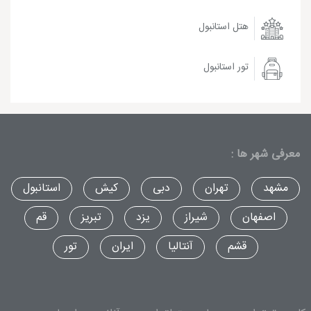
هتل استانبول
تور استانبول
معرفی شهر ها :
مشهد
تهران
دبی
کیش
استانبول
اصفهان
شیراز
یزد
تبریز
قم
قشم
آنتالیا
ایران
تور