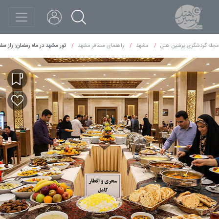
مجله گردشگری پرشین هتل
مشهد
راهنمای مسافر مشهد
تور مشهد در ماه رمضان: راز سفر ب