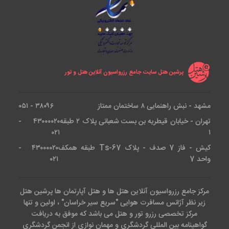
(BMS) است. شما می توانید دمای اتاق را به صورت
دیجیتالی کنترل کنید. طبق بررسی های ما، حتی در گرم ترین
روزهای تابستان مشهد، اتاق ها خنک و مطبوع باقی می
مانند و صدای فن کویل ها آزاردهنده نیست.
پرشین هتل سایت جامع رزرواسیون آنلاین هتل و تور
شکم گردی در درویشی؛ نقد واقعی
مشهد - نبش راهنمایی ۸ ساختمان ممتاز
۳۸۰۹۶ - ۰۵۱
رستوران ها
تهران - خیابان قیطریه بن بست شعبانی پلاک ۲ طبقه
۴۳۰۰۰۰۲۰ -
۰۲۱
۱
کیش - فاز 7 صدف - پلاک Ts-67 طبقه همکف
۴۳۰۰۰۰۲۰ -
با
رزرو هتل درویشی مشهد
شما با چندین رستوران روبرو
واحد 7
۰۲۱
می شوید که هر کدام داستان خودشان را دارند. بیایید بی
تعارف بررسی کنیم:
مرکز جامع رزرواسیون آنلاین هتل ها و هتل آپارتمان ها پرشین هتل
زیر نظر آژانس مسافرت هوایی "سریع سیر خراسان" ، اولین و تنها
رستوران آتریوم (معماری خیره کننده)
مرکز تخصصی رزرو تور و هتل می باشد که موفق به دریافت
گواهینامه بین المللی گردشگری و مهمان نوازی از انجمن گردشگری