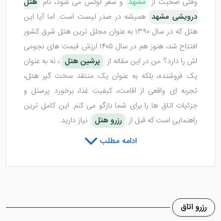
وقتی صحبت از
مشهد
و سفر لوکس می شود، نام
هتل
درویشی مشهد
همیشه در صدر لیست است. اما آیا این
هتل که در سال ۱۳۹۰ به عنوان مجلل ترین هتل شرق کشور
افتتاح شد، هنوز هم در سال ۱۴۰۵ ارزش قیمت های نجومی
اش را دارد؟ من در این مقاله از
پرشین هتل
، نه به عنوان
یک فروشنده، بلکه به عنوان یک منتقد سخت گیر هتل،
تجربه ای واقعی از اقامت، کیفیت غذا، برخورد پرسنل و
جزئیات اتاق ها را برای شما بازگو می کنم. این کامل ترین
راهنمایی است که قبل از
رزرو هتل
نیاز دارید.
ادامه مطلب
شناسنامه سریع هتل درویشی
مشهد (اطلاعات در یک نگاه)
رزرو اتاق
اگر وقت کافی برای خواندن کل مقاله را ندارید، جدول زیر