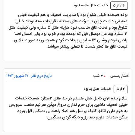
2.4 از 5
خدمات هتل متوسط بود
و لوکس آماده پذیرایی از میهمانان هتل می باشد.
بوفه صبحانه خیلی شلوغ بود با مدیریت ضعیف و هم کیفیت خیلی
ضعیفی داشت چون با شرکت های مختلف قرارداد بسته بودند خیلی
تجربه شخصی منتقد:
در زمان شلوغی (پیک مسافر)، لابی
شلوغ بود و تخت اتاق مناسب نبود هزینه هتل ۵ ستاره ولی کیفیت هتل
کمی پر سر و صدا می شود که برای یک هتل ۵ ستاره شاید
۳ ستاره بود من دوسال قبل که اومده بودم خوب بود ولی امسال اصلا
نکته منفی باشد، اما پرسنل آموزش دیده سعی می کنند در
راضی نبودم و‌شبی ۱۳ میلیون پرداخت کردم همچنین به صورت انلاین
قیمت اتاق ها کمتر هست تا تلفنی بیشتر میباشد
کمترین زمان (معمولاً زیر ۱۵ دقیقه) پذیرش شما را انجام
دهند. همچنین معماری آتریوم باعث شده تا وقتی از پایین
به بالا نگاه می کنید، عظمت ۲۵ طبقه را حس کنید.
افشار رستمی
3 شب
تاریخ درج نظر : ۲۰ شهریور ۱۴۰۳
تحلیل تخصصی اتاق ها؛ خوابی به
2 از 5
خدمات هتل بد بود
سلام بنده الان داخل هتل هستم در حد هتل ۳ستاره هست خدمات
سبک پادشاهان
خیلی ضعیف ماشین برای حرم ندارن دروغ میگن هر نیم ساعت سرویس
به حرم دارن.اتاقها کثیف پرسنل هم اصلا راهنمایی نمیکنن قبل ورود
میگن خدمات داریم بعد رزرو دیگه گردن نمیگیرن
هتل درویشی ۲۲۳ اتاق دارد که به چهار دسته اصلی تقسیم
می شوند. انتخاب اتاق اشتباه می تواند تجربه شما را خراب