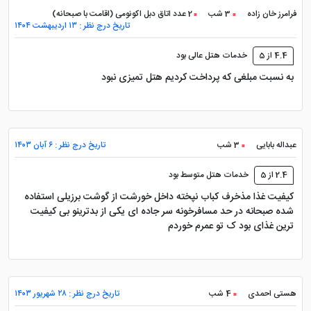
فرامرز خان زاده
3 شب
2 عدد اتاق دبل اکونومی (اقامت با صبحانه)
تاریخ درج نظر : ۱۳ اردیبهشت ۱۴۰۴
معماری و لابی؛ اولین برخورد با
4.4 از 5
خدمات هتل عالی بود
شکوه هتل درویشی مشهد
به نسبت مبلغی‌ که پرداخت کردیم هتل تمیزی نبود
به محض ورود به لابی، تفاوت را احساس می کنید. برخورد
گرم دربان ها و بوی عطر خاصی که در فضای لابی پیچیده،
عبداله بابایی
3 شب
تاریخ درج نظر : ۶ آبان ۱۴۰۳
استرس سفر را از شما می گیرد. لابی هتل درویشی فقط یک
2.4 از 5
خدمات هتل متوسط بود
سالن انتظار نیست؛ بلکه نمایشگاهی از سنگ های گران
کیفیت غذا مذخرف کباب نپخته داخل خورشت از گوشت برزیلی استفاده
قیمت، لوسترهای کریستالی عظیم و آکواریوم های دیواری
شده صبحانه در حد مسافرخونه سر جاده ای یکی از بدترینو بی کیفیت
است. در بدو ورود به لابی با برخورد گرم پرسنل و کارکنان
ترین غذای بود ک تو عمرم خوردم
مواجه خواهید شد. این پرسنل شما را به بخش نشیمن لابی
هدایت می کنند تا مراحل پذیرش و تحویل اتاق اتمام گردد.
اگر در این فاصله میل به نوشیدنی های سرد و گرم داشتید
هستی احمدی
4 شب
تاریخ درج نظر : ۲۸ شهریور ۱۴۰۳
نگران نباشید، زیرا در قسمت دیگر لابی یک کافی شاپ مدرن