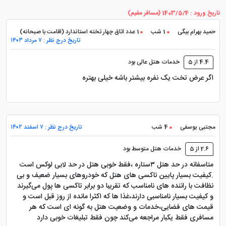
کند، پس با دقت بخوانید:
تاریخ ورود : 1403/5/4 (مسافر مقیم)
حمید بهرام بیگی
1 شب
1 عدد اتاق چهار تخته استاندارد (اقامت با صبحانه)
۱. اتاق های اکونومی و فصل (مناسب
تاریخ درج نظر : ۷ مرداد ۱۴۰۳
سفرهای اقتصادی تر)
4.4 از 5
خدمات هتل عالی بود
اگر عرض تخت یک نفره بیشتر باشه خیلی بهتره
این اتاق ها در طبقات پایین تر (۱ تا ۱۴) قرار دارند. اگرچه به
اندازه پنت هوس ها بزرگ نیستند، اما همان کیفیت تشک و
ملحفه و تمیزی را دارند. "اتاق های فصل" بسته به فصل سال
مجتبی یوسفی
4 شب
تاریخ درج نظر : ۷ اسفند ۱۴۰۲
طراحی رنگی متفاوتی ندارند، بلکه نام گذاری آن ها بر اساس
استاندارد بودن آن هاست و معمولاً ارزان ترین گزینه برای
2.6 از 5
خدمات هتل متوسط بود
رزرو هستند.
متاسفانه در حد هتل ۳ستاره ،فقط خوبی هتل در حد لابی لوکس است
.کیفیت بسیار پایین تاکسی های هتل که خودروهای بسیار ضعیف و بی
نظافت با راننده های نامناسب که تقریبا دو برابر تاکسی ها پول می‌گیرند
۲. اتاق های رویال و کوئین (مخصوص
و کیفیت بسیار نامناسبی دارند،غذا ها که اکثرا مانده از روز قبل است و
زوج ها)
قیمت های فضایی،خدمات و وضعیت هتل به گونه ای است که هر
مسافری فقط یکبار مراجعه می‌کند چون فقط تبلیغات خوبی دارد