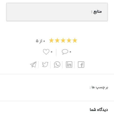
منابع :
۰
از
۵
۰
۰
بر چسپ ها :
دیدگاه شما