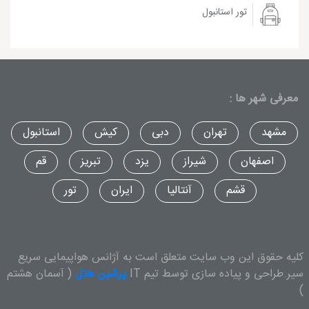
تور استانبول
معرفی شهر ها :
مشهد
تهران
دبی
کیش
استانبول
اصفهان
شیراز
یزد
تبریز
قم
قشم
آنتالیا
ایران
تور
کلیه حقوق این وب سایت متعلق است به آژانس هواپیمایی سریع
سیر.طراحی و پیاده سازی توسط تیم IT
پرشین هتل
( آسمان هشتم
)