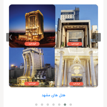
›
‹
هتل های مشهد