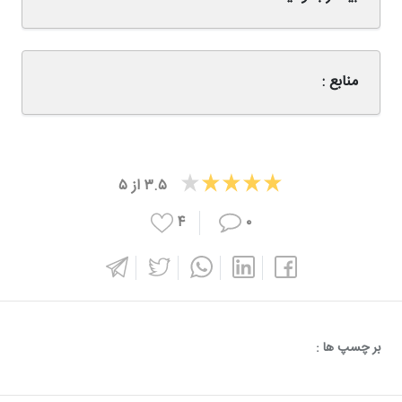
منابع :
۳.۵
از
۵
۴
۰
بر چسپ ها :