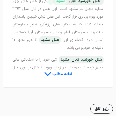
هتل خورشید تابان
مشهد
یکی از هتل های چهار
ستاره مجلل در مشهد است. این هتل در آبان سال 1393
مورد بهره برداری قرار گرفت. این هتل نبش خیابان پاسداران
احداث شده که به مکان های پزشکی نظیر بیمارستان
منتصریه، بیمارستان امام رضا و بیمارستان آریا دسترسی
آسانی دارد. فاصله ی این
هتل مشهد
تا حرم مطهر 10
دقیقه با خودرو می باشد.
هتل خورشید تابان مشهد
لابی خود را با امکاناتی عالی
مجهز کرده تا میهمانان در زمان ورود به هتل بر روی مبل
ادامه مطلب
های راحت نشسته و خستگی سفر را از تن بیرون کنند.
مسئول پذیرش هتل نیز کارهای پذیرش میهمانان را به
سرعت انجام می دهد تا هر چه سریع تر کلید اتاق را به
گردشگران
تور مشهد
تحویل دهد.
رزرو اتاق