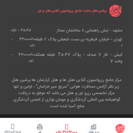
پرشین هتل سایت جامع رزرواسیون آنلاین هتل و تور
مشهد - نبش راهنمایی ۸ ساختمان ممتاز
۳۸۰۹۶ - ۰۵۱
تهران - خیابان قیطریه بن بست شعبانی پلاک ۲ طبقه
۴۳۰۰۰۰۲۰ -
۰۲۱
۱
کیش - فاز 7 صدف - پلاک Ts-67 طبقه همکف
۴۳۰۰۰۰۲۰ -
واحد 7
۰۲۱
مرکز جامع رزرواسیون آنلاین هتل ها و هتل آپارتمان ها پرشین هتل
زیر نظر آژانس مسافرت هوایی "سریع سیر خراسان" ، اولین و تنها
مرکز تخصصی رزرو تور و هتل می باشد که موفق به دریافت
گواهینامه بین المللی گردشگری و مهمان نوازی از انجمن گردشگری
صلح آسیا شده است.
کلیه حقوق این وب سایت متعلق است به آژانس هواپیمایی سریع سیر.طراحی
و پیاده سازی توسط تیم IT
پرشین هتل
( epersianhotel.com )
ورود/ثبت‌نام
رزرو هتل
تور
051-31896000