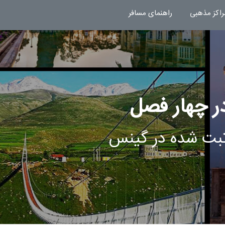
راکز مذهبی
راهنمای مسافر
در چهار فصل
 ثبت شده در گینس