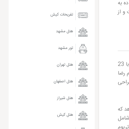
یاده به
 واحد اقامتی است و از
تفریحات کیش
هتل مشهد
تور مشهد
هتل مجلل درویشی مشهد یکی از بلندترین و مجلل‌ ترین هتل های مشهد با ویو حرم است که با 23
هتل تهران
 در خیابان امام رضا
راحی
هتل اصفهان
هتل شیراز
د که
هتل کیش
شامل
ریوم