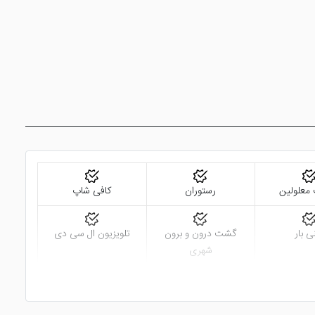
معلولین
رستوران
کافی شاپ
ی بار
گشت درون و برون
تلویزیون ال سی دی
شهری
شک شویی
نزدیک به ترمینال مسافر
نزدیک به مرکز شهر و
ندری)
بری
نقاط دیدنی