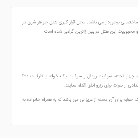
13 ساخته شد که از 7 طبقه ساختمانی برخوردار می باشد. محل قرار گیری هتل جواهر شرق در
در مشهد حدود 53 واحد اقامتی را در 7 طبقه ایجاد کرده است. اتاق های این هتل از اتاق دو تخته، سه تخته، چهار تخته، سوئیت رویال و سوئیت یک خوابه با ظرفیت 130
ی از نفرات برای رزرو اتاق اقدام نمایند.
به برای آن دسته از عزیزانی می باشد که به همراه خانواده به
ند. این سوئیت ها برای 4 نفر طراحی شده اند اما با وجود وسعت زیادی که دارا می باشند امکان پذیرش تا 6 نفر را دارند. به دلیل طراحی زیبا و امکاناتی مانند وان و جکوزی در این