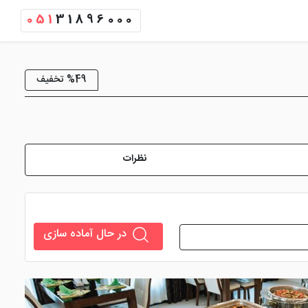
051
31896000
%49 تخفیف
نظرات
در حال آماده سازی