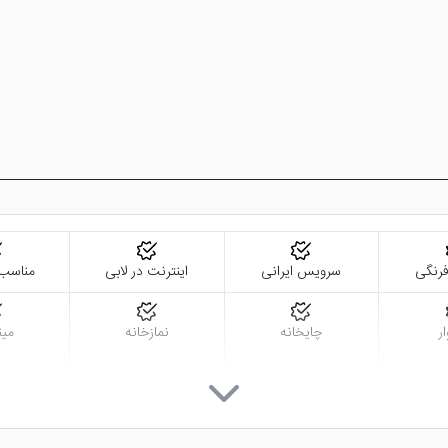
رنگی
سرویس ایرانی
اینترنت در لابی
مناسب 
ر
چایخانه
نمازخانه
مین
رعت بالا
دستگاه ATM
تاکسی سرویس
خدمات خ
(لا