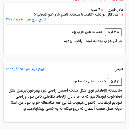
عادل قنبری
4 شب
1 عدد اتاق دو تخته (اقامت با صبحانه، ناهار، شام (منو انتخابی))
تاریخ درج نظر : ۱۰ مرداد ۱۴۰۱
3.8 از 5
خدمات هتل خوب بود
در کل خوب بود بد نبود.. راضی بودیم
اميدي
تاریخ درج نظر : ۲۵ آذر ۱۳۹۸
3 از 5
خدمات هتل متوسط بود
متاسفانه ازاقامتم توی هتل هفت آسمان راضی نبودم،برخوردپرسنل هتل
اصلاخوب نبود،اتاقیم که به ما دادن ازلحاظ نظافتی کامل نبود وراضی
نبودیم ازنظافت اتاقمون،کیفیت غذایی هم متاسفانه خوب نبود،من اصلا
دیگه هتل هفت آسمان نه رزرومیکنم نه به کسی پیشنهادمیدم.