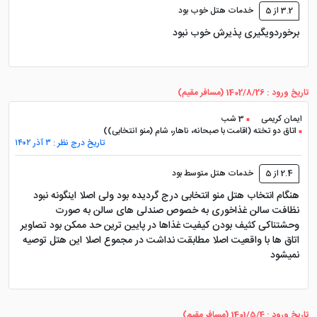
3.2 از 5
خدمات هتل خوب بود
برخوردویگیری پذیرش خوب نبود
تاریخ ورود : 1402/8/26 (مسافر مقیم)
ایمان کریمی
3 شب
اتاق دو تخته (اقامت با صبحانه، ناهار، شام (منو انتخابی))
تاریخ درج نظر : ۳ آذر ۱۴۰۲
2.4 از 5
خدمات هتل متوسط بود
هنگام انتخاب هتل منو انتخابی درج گردیده بود ولی اصلا اینگونه نبود
نظافت سالن غذاخوری به خصوص صندلی های سالن به صورت
وحشتناکی کثیف بودن کیفیت غذاها در پایین ترین حد ممکن بود تصاویر
اتاق ها با واقعیت اصلا مطابقت نداشت در مجموع اصلا این هتل توصیه
نمیشود
تاریخ ورود : 1401/5/4 (مسافر مقیم)