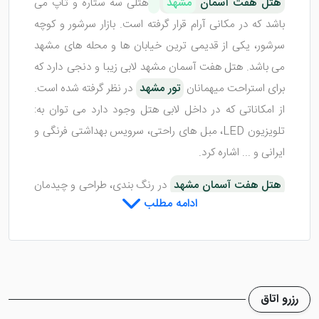
هتل هفت آسمان
مشهد
هتلی سه ستاره و تاپ می
باشد که در مکانی آرام قرار گرفته است. بازار سرشور و کوچه
سرشور، یکی از قدیمی ترین خیابان ها و محله های مشهد
می باشد. هتل هفت آسمان مشهد لابی زیبا و دنجی دارد که
برای استراحت میهمانان
تور مشهد
در نظر گرفته شده است.
از امکاناتی که در داخل لابی هتل وجود دارد می توان به:
تلویزیون LED، مبل های راحتی، سرویس بهداشتی فرنگی و
ایرانی و ... اشاره کرد.
هتل هفت آسمان مشهد
در رنگ بندی، طراحی و چیدمان
ادامه مطلب
فضاهای داخلی، دقت زیادی به خرج داده است. همین امر
سبب می شود تا با حضور در اتاق ها، لابی، رستوران و کافی
شاپ این هتل، احساس خوشایندی داشته باشید. اگر به
دنبال
هتل قیمت مناسب مشهد
هستید که کیفیت
مطلوب را ارائه دهد، این مطلب را تا انتها دنبال کنید.
رزرو اتاق