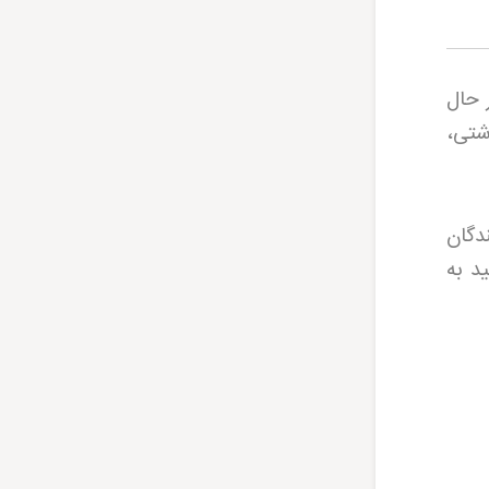
 حال
شتی،
ندگان
د به