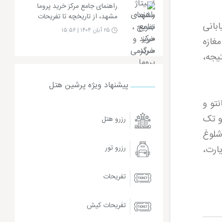
راهنمای جامع مرکز خرید پروما
مشهد، از تاریخچه تا تفریحات
بانی
۲۵ آبان ۱۴۰۴ | ۱۵:۵۶
غازه
یجه،
پیشنهاد ویژه پرشین هتل
تو و
 و تک
رزرو هتل
شلوغ
ارت،
رزرو تور
تفریحات
تفریحات کیش