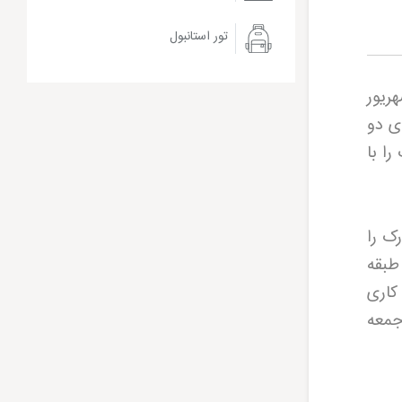
تور استانبول
ریور
ی دو
ا با
ک را
طبقه
کاری
جمعه