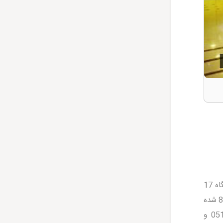
شده و در ایستگاه 17
شهریور پیاده شوید. سپس با یک تاکسی کمتر از 5 دقیقه به این مجتمع خواهید رسید. 2- از پایانه امام رضا سوار خط 83 شده
و رو به روی مجتمع آسمان پیاده شوید. برای رزرو هتل مشهد و کسب اطلاعات بیشتر با شماره های 05138096 و