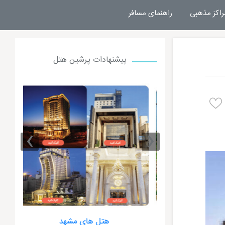
راکز مذهبی
راهنمای مسافر
پیشنهادات پرشین هتل
›
‹
 مشهد
هتل های مشهد