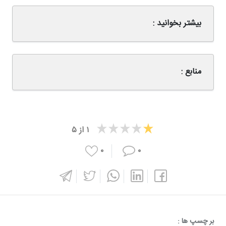
بیشتر بخوانید :
منابع :
۱
از
۵
۰
۰
بر چسپ ها :