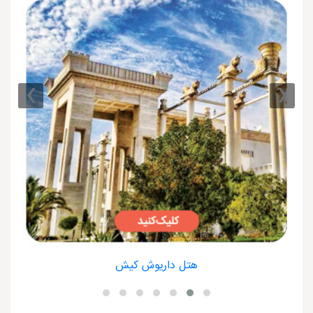
›
‹
هتل داریوش کیش