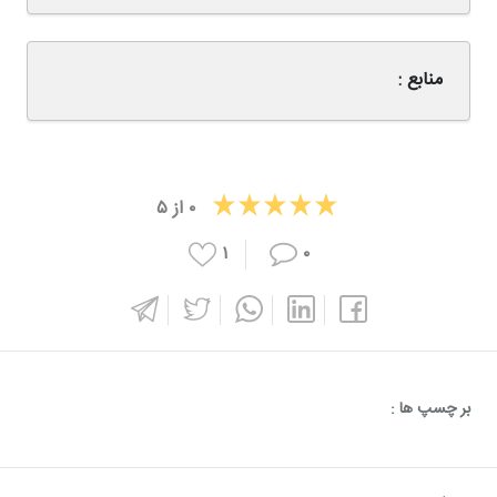
منابع :
۰
از
۵
۱
۰
بر چسپ ها :