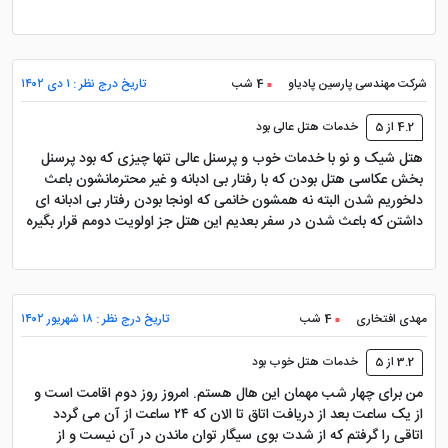
مال، مرجان مال، کیش مال و دیگر مراکز خرید شناخته شده
جزیره از گزینه هایی هستند که مهمانان پالاس معمولاً برای
خرید، گشت عصرگاهی یا تهیه سوغات در برنامه سفر خود
شرکت مهندسی پارسین پادیاو
4 شب
تاریخ درج نظر : ۱ دی ۱۴۰۲
قرار می دهند.
4.2 از 5
خدمات هتل عالی بود
اگر سفر شما خانوادگی است، این موقعیت اهمیت بیشتری
هتل شیک و نو با خدمات خوب و پرسنل عالی تنها چیزی که بود پرسنل
پیدا می کند؛ چون رفت وآمد کوتاه تر به بازارها، رستوران ها و
بخش عکاسی هتل بودن که با رفتار بی ادبانه و غیر محترمانشون باعث
مراکز تفریحی باعث می شود زمان کمتری در مسیر باشید و
دلخوریم شدن البته نه همشون خانمی که اونجا بودن رفتار بی ادبانه ای
داشتن که باعث شدن در سفر بعدیم این هتل جز اولویت دومم قرار بگیره
برنامه روزانه راحت تر پیش برود.
دسترسی به ساحل، اسکله و تفریحات
جزیره
مهدی افتخاری
4 شب
تاریخ درج نظر : ۱۸ شهریور ۱۴۰۲
3.2 از 5
خدمات هتل خوب بود
هتل پالاس از نظر دسترسی به ساحل و مسیرهای تفریحی
من برای چهار شب مهمان این هال هستم. امروز روز دوم اقامت است و
از یک ساعت بعد از دریافت اتاق تا الان که ۲۴ ساعت از آن می گردد
نیز موقعیت خوبی دارد. ساحل مرجان، اسکله تفریحی، مسیر
اتاقی را گرفتم که از شدت بوی سیگار توان ماندن در آن نیست و از