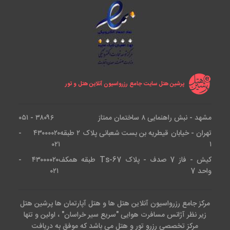
ها کاربردی ترند، برخی واحدها فضای بیشتری دارند و بعضی
سوئیت ها امکانات ویژه تری مثل وان یا جکوزی ارائه می
کنند.
مقایسه اتاق های هتل پالاس کیش
پرشین هتل سایت جامع رزرواسیون آنلاین هتل و تور
نوع اتاق یا سوئیت
ظرفیت پیشنهادی
مشهد - نبش راهنمایی ۸ ساختمان ممتاز
۳۸۰۹۶ - ۰۵۱
دو تخته استاندارد
۲ نفر
تهران - خیابان قیطریه بن بست شعبانی پلاک ۲ طبقه
۴۳۰۰۰۰۲۰ -
۰۲۱
۱
دو تخته رو به دریا
۲ نفر
کیش - فاز 7 صدف - پلاک Ts-67 طبقه همکف
۴۳۰۰۰۰۲۰ -
واحد 7
۰۲۱
سه تخته استاندارد
۳ نفر
چهار تخته
۴ نفر
مرکز جامع رزرواسیون آنلاین هتل ها و هتل آپارتمان ها پرشین هتل
زیر نظر آژانس مسافرت هوایی "سریع سیر خراسان" ، اولین و تنها
مرکز تخصصی رزرو تور و هتل می باشد که موفق به دریافت
اتاق کانکت
۴ تا ۶ نفر، بسته به نوع اتاق