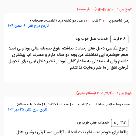
آن ترکیب اقامت نوساز، امکانات کامل و دسترسی مناسب
است، نه اقامت دریایی یا سوئیت های روی آب.
تاریخ ورود : 1404/11/10 (مسافر مقیم)
زهرا شاهسون
3 شب
1 عدد دو تخته دریا (اقامت با صبحانه)
همین شناخت درست کمک می کند انتخاب دقیق تری
تاریخ درج نظر : ۱۶ بهمن ۱۴۰۴
داشته باشید و با انتظار واقعی رزرو کنید.
3.8 از 5
خدمات هتل خوب بود
از نوع عکاسی داخل هتل رضایت نداشتم تنوع صبحانه عالی بود ولی اصلا
موقعیت مکانی هتل پالاس کیش و
طعم خوشمزه ایی نداشتند من بچه دو ساله دارم و مصرف اب بیشتری
داشتم ولی اب معدنی به مقدار کافی نبود از تاخیر داخل لابی برای تحویل
دسترسی ها
گرفتن اتاق از ما هم رضایت نداشتم
موقعیت هتل پالاس یکی از مزیت های اصلی آن است. هتل
تاریخ ورود : 1404/7/20 (مسافر مقیم)
در محدوده بین میدان سیری و میدان داریوش قرار گرفته و
محمدرضا صلاحی جاهد
3 شب
1 عدد دو تخته دریا (اقامت با صبحانه)
از این نظر برای مسافرانی که می خواهند هم به مراکز خرید و
تاریخ درج نظر : ۲۵ مهر ۱۴۰۴
هم به ساحل و مسیرهای تفریحی دسترسی داشته باشند،
3.2 از 5
خدمات هتل خوب بود
انتخاب مناسبی است.
واقعا برای خودم متاسفام بابت انتخاب آژانس مسافرتی پرشین هتل