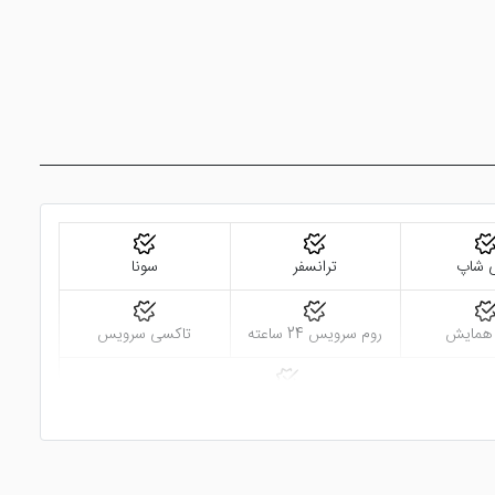
ی شاپ
ترانسفر
سونا
 همایش
روم سرویس 24 ساعته
تاکسی سرویس
اتاق چمدان