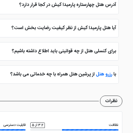
آدرس هتل چهارستاره پارمیدا کیش در کجا قرار دارد؟
هتل 4 ستاره پارمیدا کیش در خیابان رودکی جزیره کیش واقع گردید که درست در جنب این هتل ساختمان دیپلمات قرار گرفته و به راحتی قابل رویت می باشد.
آیا هتل پارمیدا کیش از نظر کیفیت رضایت بخش است؟
از سال ساخت این هتل کیش، تنها 7 سال
کیفیت تر اقامت داشته باشید، ما در لِول چهار ستاره، هتل
سورینت م
برای کنسلی هتل از چه قوانینی باید اطلاع داشته باشیم؟
نمایید، یک شب از اقامت کثر شده و مابقی عودت داده می شود.
با
رزرو هتل
از پرشین هتل همراه با چه خدماتی می باشد؟
شک با رزرو تلفنی و هماهنگی با کارشناسان، سفری به یادماندنی مطابق
نظرات
نظافت
3.2 از 5
قابلیت دسترسی