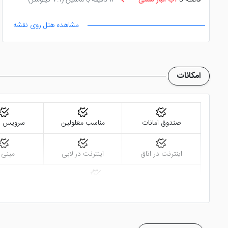
فاصله تا
آب انبار سنتی
11 دقیقه با ماشین
(7.1 کیلومتر)
مشاهده هتل روی نقشه
امکانات
صندوق امانات
مناسب معلولین
سرویس ف
اینترنت در اتاق
اینترنت در لابی
مینی ب
خدمات خشک شویی (لاندری)