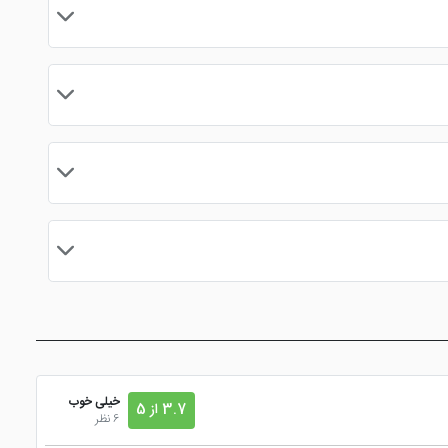
اده پذیرایی از گردشگران عزیز می باشد. با این حال اگر قصد دارید در هتلی با
پیش از کنسلی هتال پارمیدا کیش حتما به این قوانین توجه داشته باشید که اگر تنها 24 ساعته به لحظه ورود هتل مانده باشد، هیچگونه هزینه ای از رزرو به شما بازگردانده نمی شود، اما اگر شما تا 72 ساعت قبل اقدام
رو نمایید و از خدماتی همچون ترانسفر، پشتیبانی 24 ساعته، نظر سنجی های مداوم حین و بعد از سفر، تخفیفات ویژه و ... استفاده نمایید. بدون
 تور
خدمات دیگری نیز دریافت کنید .
خیلی خوب
3.7 از 5
6 نظر