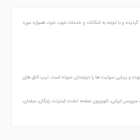
ش است که با لول 4 ستاره؛ امکاناتی عالی ارائه می دهد. هتل پارمیدا کیش در سال 1393 احداث گردیده و با توجه به امکانات و خدمات خوب خود، همواره مورد
بوده و زیبایی سوئیت ها را دوچندان نموده است. تیپ اتاق های
یس ایرانی، تلویزیون صفحه تخت، اینترنت رایگان، مبلمان،