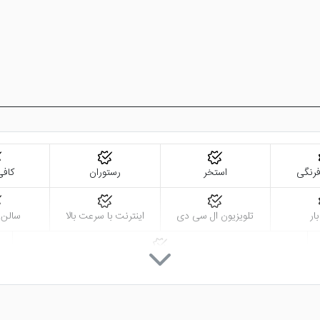
رنگی
استخر
رستوران
کاف
ار
تلویزیون ال سی دی
اینترنت با سرعت بالا
سالن
سشوار