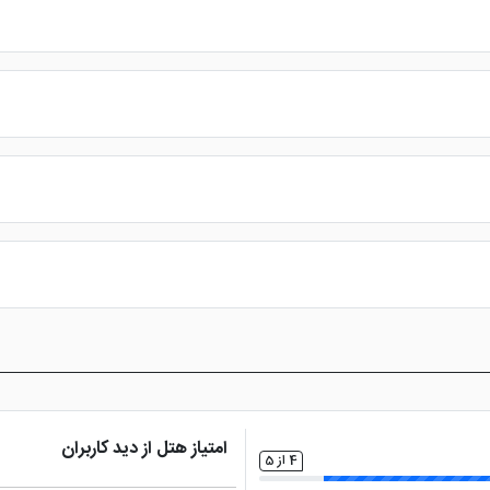
 می گذارد، از این رو می توان این هتل را از هتل های نویاز نیز دانست که با کیفیت مناسب، آم
ریم کیش
و
هتل فلامینگو کیش
را به شما عزیزان پینشهاد می کنیم.
هتل پارمیدا کیش را می توانید از سایت پرشین هتل به راحتی رز
 با خواسته ها و شرایط خود را سپری خواهید کرد.علاوه بر این میتوانید با
رزرو
امتیاز هتل از دید کاربران
4 از 5