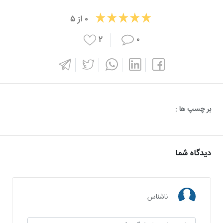
۰
از
۵
۲
۰
بر چسپ ها :
دیدگاه شما
ناشناس